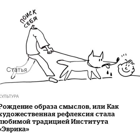
Статья
КУЛЬТУРА
Рождение образа смыслов, или Как
художественная рефлексия стала
любимой традицией Института
«Эврика»