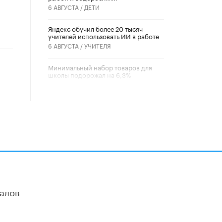
6 АВГУСТА /
ДЕТИ
​Яндекс обучил более 20 тысяч
учителей использовать ИИ в работе
6 АВГУСТА /
УЧИТЕЛЯ
Минимальный набор товаров для
школы подорожал на 6,3%
5 АВГУСТА /
ШКОЛЬНИКИ
Вышел в свет новый номер научно-
публицистического журнала
«Образовательная политика» № 2
(2026)
3 ИЮЛЯ /
АНОНС
Школьники и студенты Москвы
почтили память героев Великой
Отечественной войны
22 ИЮНЯ /
ГОРОДСКОЕ ОБРАЗОВАНИЕ
алов
«Егор, давай во двор!»
22 ИЮНЯ /
АНОНС