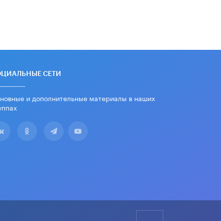
Из закона о регулировании ИИ
убрали запрет на иностранные
нейросети
22 ИЮНЯ /
BIG DATA
Рособрнадзор предупредил о трех
схемах мошенничества в период
сдачи ЕГЭ
ОЦИАЛЬНЫЕ СЕТИ
19 ИЮНЯ /
ЕГЭ И ОГЭ
новные и дополнительные материалы в наших
​Яндекс выпустил отчёт об
уппах
устойчивом развитии за 2025 год
17 ИЮНЯ /
АНАЛИТИКА
Московский выпускной на ВДНХ
соберет более 60 артистов
17 ИЮНЯ /
ГОРОДСКОЕ ОБРАЗОВАНИЕ
Названы лучшие российские вузы в
2026 году по версии RAEX
16 ИЮНЯ /
АНАЛИТИКА