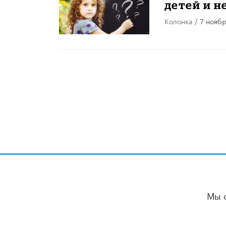
детей и н
Колонка
/ 7 нояб
Мы 