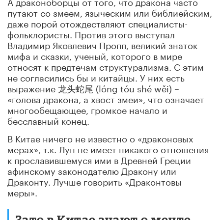
А драконоборцы от того, что дракона часто
путают со змеем, языческим или библиейским,
даже порой отождествляют специалисты-
фольклористы. Против этого выступал
Владимир Яковлевич Пропп, великий знаток
мифа и сказки, ученый, которого в мире
относят к предтечам структурализма. С этим
не согласились бы и китайцы. У них есть
выражение 龙头蛇尾 (lóng tóu shé wěi) –
«голова дракона, а хвост змеи», что означает
многообещающее, громкое начало и
бесславный конец.
В Китае ничего не известно о «драконовых
мерах», т.к. Лун не имеет никакого отношения
к прославившемуся ими в Древней Греции
афинскому законодателю Дракону или
Драконту. Лучше говорить «Драконтовы
меры».
Зато в Китае знают о мечте