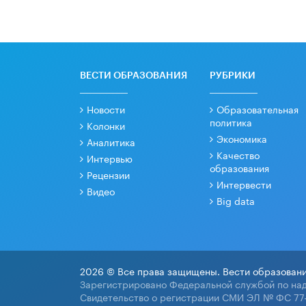
ВЕСТИ ОБРАЗОВАНИЯ
РУБРИКИ
Новости
Образовательная
политика
Колонки
Экономика
Аналитика
Качество
Интервью
образования
Рецензии
Интервести
Видео
Big data
2026 © Все права защищены. Вести образовани
Зарегистрировано Федеральной службой по над
Свидетельство о регистрации СМИ ЭЛ № ФС 77-