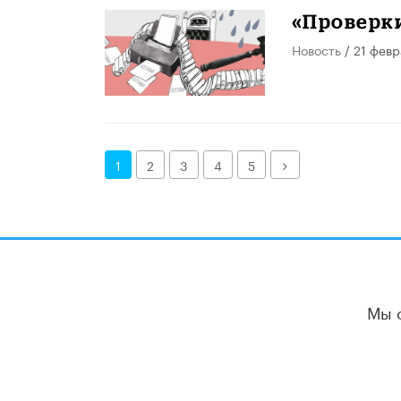
«Проверк
Новость
/ 21 февр
Далее
1
2
3
4
5
Мы 