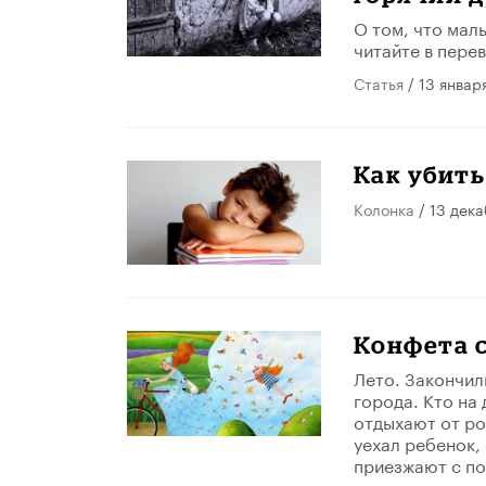
О том, что мал
читайте в пере
Статья
/ 13 январ
Как убит
Колонка
/ 13 дек
Конфета с
Лето. Закончил
города. Кто на 
отдыхают от род
уехал ребенок, 
приезжают с по