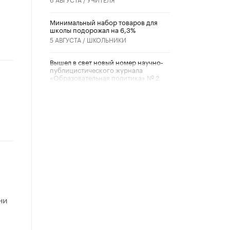
Минимальный набор товаров для
школы подорожал на 6,3%
5 АВГУСТА /
ШКОЛЬНИКИ
Вышел в свет новый номер научно-
публицистического журнала
«Образовательная политика» № 2
(2026)
3 ИЮЛЯ /
АНОНС
Школьники и студенты Москвы
почтили память героев Великой
Отечественной войны
22 ИЮНЯ /
ГОРОДСКОЕ ОБРАЗОВАНИЕ
«Егор, давай во двор!»
22 ИЮНЯ /
АНОНС
Из закона о регулировании ИИ
ни
убрали запрет на иностранные
нейросети
22 ИЮНЯ /
BIG DATA