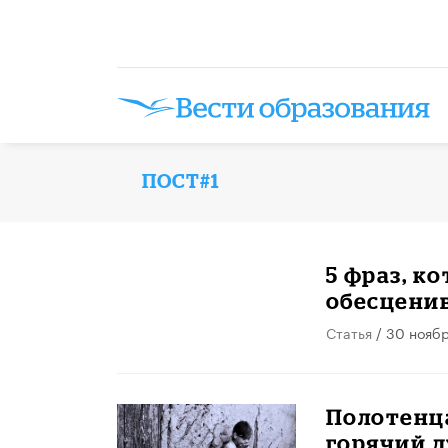
ПОСТ#1
5 фраз, к
обесценив
Статья
/ 30 нояб
Полотенца
горячий 