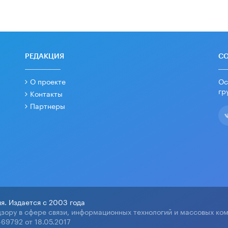
РЕДАКЦИЯ
С
О проекте
Ос
гр
Контакты
Партнеры
я. Издается с 2003 года
зору в сфере связи, информационных технологий и массовых ко
69792 от 18.05.2017