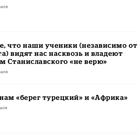
раля
, что наши ученики (независимо от
та) видят нас насквозь и владеют
м Станиславского «не верю»
раля
нам «берег турецкий» и «Африка»
раля