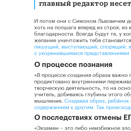
главный редактор несет
И потом они с Симоном Львовичем до
хоть на полшага вперед из строя, из
благодарности. Всегда будут те, у ко
желание уничтожить тебя становитс
пишущий, выступающий, спорящий, в
с укоренившимися представлениями 
О процессе познания
«В процессе создания образа важно п
продиктовано внутренними переживан
творческую деятельность, то на осн
учитель, добиваясь глубины этого об
мышление.
Создавая образ, ребёнок 
содержанием к другим. Так происход
О последствиях отмены Е
«Экзамен – это либо неизбежное зло