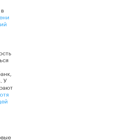
4 ИЮНЯ /
КАЧЕСТВО ОБРАЗОВАНИЯ
 в
мени
В Общественной палате предложили
шить школьную форму с учетом
кий
национальных традиций регионов
4 ИЮНЯ /
ШКОЛЬНИКИ
В Госдуме предложили ввести онлайн-
формат для апелляций ЕГЭ
ость
3 ИЮНЯ /
ЕГЭ И ОГЭ
ься
​Яндекс выпустил бесплатный курс по
анк,
защите от ИИ-мошенничества
. У
2 ИЮНЯ /
BIG DATA
грают
отя
В России начнут применять новые
подходы к разрешению конфликтов в
щей
школах
2 ИЮНЯ /
ПОДРОСТКИ
Академик РАН предупредил, что
ChatGPT отучит школьников думать
1 ИЮНЯ /
ШКОЛЬНИКИ
овые