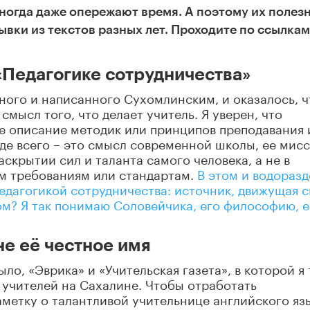
иногда даже опережают время. А поэтому их полез
ывки из текстов разных лет. Проходите по ссылкам
«Педагогике сотрудничества»
ого и написанного Сухомлинским, и оказалось, ч
смысл того, что делает учитель. Я уверен, что
не описание методик или принципов преподавания 
жде всего – это смысл современной школы, ее мис
раскрытии сил и таланта самого человека, а не в
м требованиям или стандартам.
В этом и водоразд
едагогикой сотрудничества: источник, движущая 
мом? Я так понимаю Соловейчика, его философию, е
не её честное имя
ыло, «Эврика» и «Учительская газета», в которой я 
 учителей на Сахалине. Чтобы отработать
заметку о талантливой учительнице английского яз