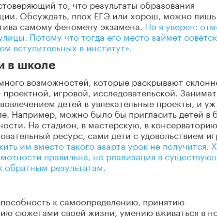
остоверяющий то, что результаты образования
ции. Обсуждать, плох ЕГЭ или хорош, можно лишь
атива самому феномену экзамена.
Но я уверен: от
улицы. Потому что тогда его место займет советс
ом вступительных в институт».
и в школе
 много возможностей, которые раскрывают склонн
– проектной, игровой, исследовательской. Занимат
вовлечением детей в увлекательные проекты, и уж
ле. Например, можно было бы пригласить детей в б
ости. На стадион, в мастерскую, в консерваторию
овательный ресурс, сами дети с удовольствием и
ить им вместо такого азарта урок не получится. Х
амотности правильна, но реализация в существую
к обратным результатам.
способность к самоопределению, принятию
нию сюжетами своей жизни, умению вживаться в н