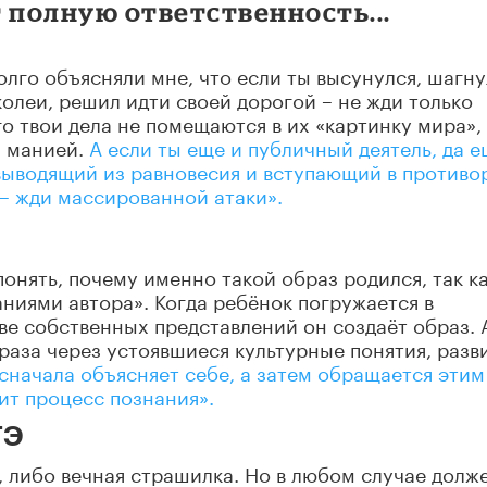
 полную ответственность...
лго объясняли мне, что если ты высунулся, шагну
 колеи, решил идти своей дорогой – не жди только
го твои дела не помещаются в их «картинку мира»,
я манией.
А если ты еще и публичный деятель, да 
ыводящий из равновесия и вступающий в противо
– жди массированной атаки».
онять, почему именно такой образ родился, так ка
иями автора». Когда ребёнок погружается в
ове собственных представлений он создаёт образ. 
раза через устоявшиеся культурные понятия, разв
сначала объясняет себе, а затем обращается этим
ит процесс познания».
ГЭ
, либо вечная страшилка. Но в любом случае долж