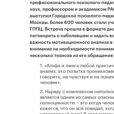
профессионального психолого-педаг
наук, профессором и академиком Р
выступил Городской психолого-педа
Москвы. Б
олее 600 человек стали у
ГППЦ. Встреча прошла в формате диа
поговорить о наболевшем и задать
во
важность мотивационного анализа в
внимание на необходимости понима
несколько тезисов из его обращения 
1. «Альфа и омега любой практи
анализ, это попытка проникнове
говорить, не чувствуя и не поним
человек».
2. Наряду с комплексом неполно
является одним из самых опасных
полноценности – это когда челов
кажется, что он всё повидал, ког
невероятный риск! В этот момен