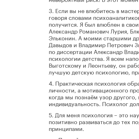
3. Если вы не влюбитесь в масте
говоря словами психоаналитиков
получится. Я был влюблен в сво
Александр Романович Лурия, Бл
Эльконин. А моими старшими др
Давыдов и Владимир Петрович З
по диссертации Александр Влад
психологии детства. Я всем напом
Выготскому и Леонтьеву, он раб
лучшую детскую психологию, пр
4. Практическая психология обр
личности, а мотивационного про
когда мы познаём узор другого,
индивидуальность. Психолог до
5. Для меня психология – это н
позитивно развиваться до тех по
принципами.