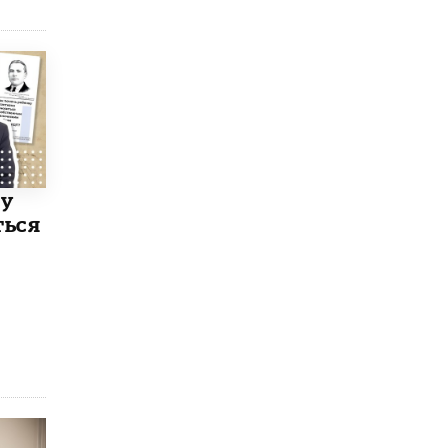
ку
ться