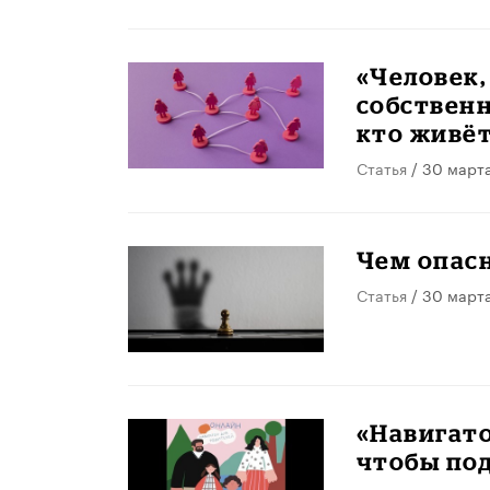
«Человек,
собственн
кто живёт
Статья
/ 30 март
​Чем опас
Статья
/ 30 март
«Навигато
чтобы по