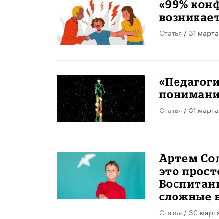
«99% кон
возникает
Статья
/ 31 марта
«Педагоги
понимани
Статья
/ 31 марта
​Артем Со
это прост
Воспитани
сложные 
Статья
/ 30 март