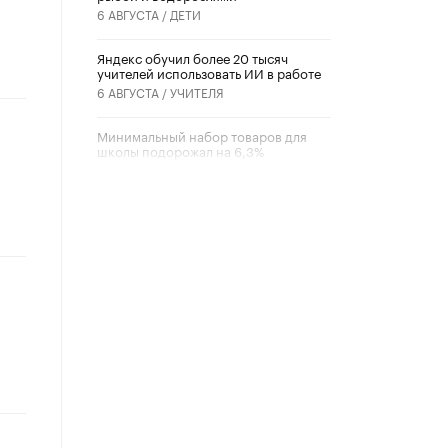
6 АВГУСТА /
ДЕТИ
​Яндекс обучил более 20 тысяч
учителей использовать ИИ в работе
6 АВГУСТА /
УЧИТЕЛЯ
Минимальный набор товаров для
школы подорожал на 6,3%
5 АВГУСТА /
ШКОЛЬНИКИ
Вышел в свет новый номер научно-
публицистического журнала
«Образовательная политика» № 2
(2026)
3 ИЮЛЯ /
АНОНС
Школьники и студенты Москвы
почтили память героев Великой
Отечественной войны
22 ИЮНЯ /
ГОРОДСКОЕ ОБРАЗОВАНИЕ
«Егор, давай во двор!»
22 ИЮНЯ /
АНОНС