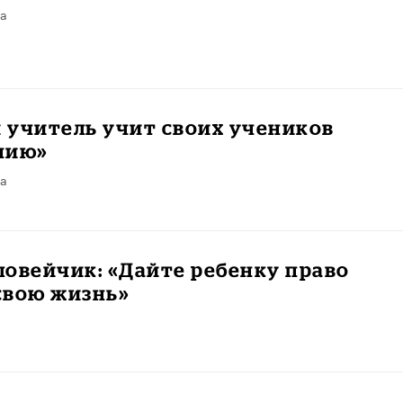
та
 учитель учит своих учеников
нию»
та
овейчик: «Дайте ребенку право
свою жизнь»