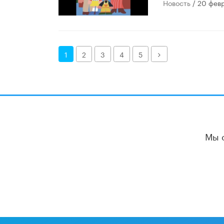
Новость
/ 20 фев
Далее
1
2
3
4
5
Мы 