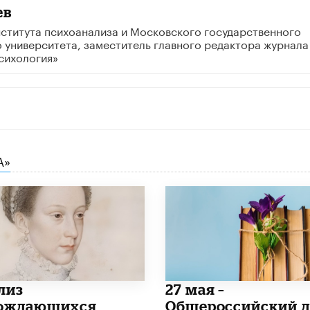
ев
ститута психоанализа и Московского государственного
 университета, заместитель главного редактора журнала
сихология»
А»
лиз
​27 мая –
ождающихся
Общероссийский д