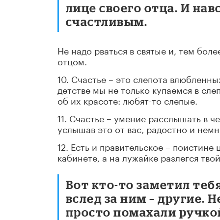
лице своего отца. И нав
счастливым.
Не надо рваться в святые и, тем бол
отцом.
10. Счастье – это слепота влюбленн
детстве мы не только купаемся в сле
об их красоте: любят-то слепые.
11. Счастье – умение расслышать в че
услышав это от вас, радостно и немно
12. Есть и правительское – поистине
кабинете, а на лужайке разлегся тво
Вот кто-то заметил теб
вслед за ним – другие. Н
просто помахали ручко