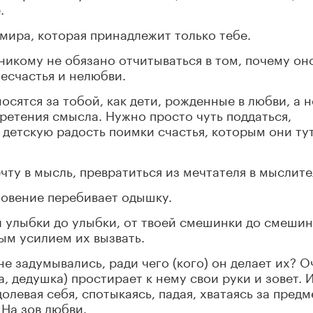
.
о мира, которая принадлежит только тебе.
 никому не обязано отчитываться в том, почему он
несчастья и нелюбви.
осятся за тобой, как дети, рожденные в любви, а н
бретения смысла. Нужно просто чуть поддаться,
 детскую радость поимки счастья, которым они ту
ечту в мысль, превратиться из мечтателя в мыслите
хновение перебивает одышку.
оей улыбки до улыбки, от твоей смешинки до смешин
ым усилием их вызвать.
не задумывались, ради чего (кого) он делает их? О
, дедушка) простирает к нему свои руки и зовет. 
олевая себя, спотыкаясь, падая, хватаясь за предм
 На зов любви.