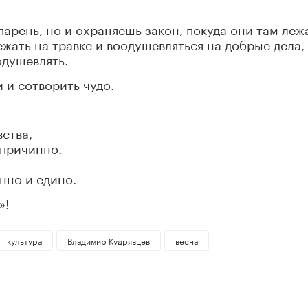
арень, но и охраняешь закон, покуда они там лежа
ежать на травке и воодушевляться на добрые дела,
одушевлять.
и и сотворить чудо.
ства,
спричинно.
нно и едино.
»!
культура
Владимир Кудрявцев
весна