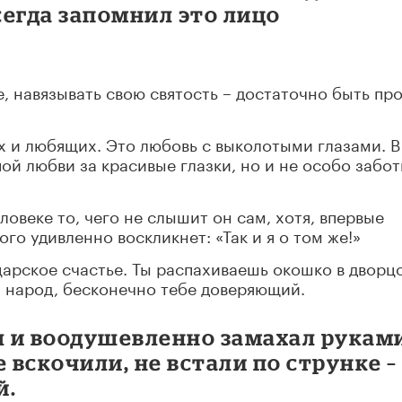
сегда запомнил это лицо
ее, навязывать свою святость – достаточно быть пр
ых и любящих. Это любовь с выколотыми глазами. В
пой любви за красивые глазки, но и не особо забо
ловеке то, чего не слышит он сам, хотя, впервые
го удивленно воскликнет: «Так и я о том же!»
 царское счастье. Ты распахиваешь окошко в дворц
й народ, бесконечно тебе доверяющий.
я и воодушевленно замахал рукам
е вскочили, не встали по струнке –
й.