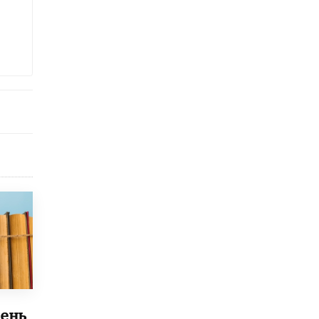
Академик РАН предупредил, что
ChatGPT отучит школьников думать
1 ИЮНЯ /
ШКОЛЬНИКИ
ень