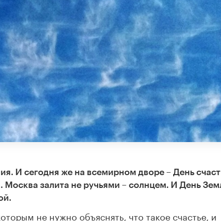
я. И сегодня же на всемирном дворе – День счаст
 Москва залита не ручьями – солнцем. И День Зем
ой.
 которым не нужно объяснять, что такое счастье, и