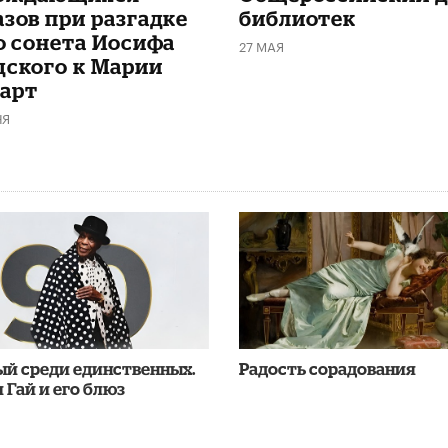
азов при разгадке
библиотек
го сонета Иосифа
27 МАЯ
дского к Марии
арт
НЯ
ый среди единственных.
Радость сорадования
 Гай и его блюз