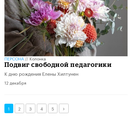
ПЕРСОНА
//
Колонка
​Подвиг свободной педагогики
К дню рождения Елены Хилтунен
12 декабря
Далее
1
2
3
4
5