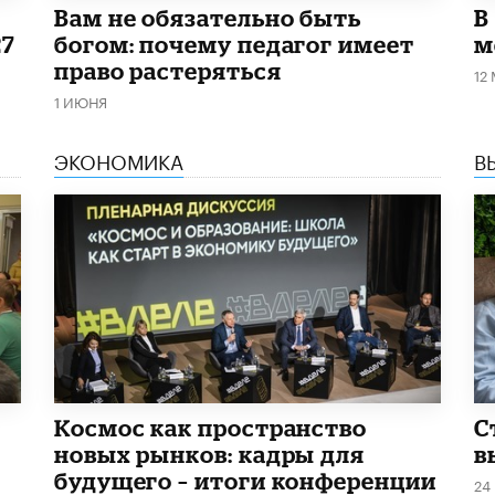
​Вам не обязательно быть
В
27
богом: почему педагог имеет
м
право растеряться
12
1 ИЮНЯ
ЭКОНОМИКА
В
Космос как пространство
С
новых рынков: кадры для
в
будущего – итоги конференции
24