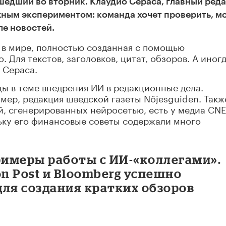
шедший во вторник. Клаудио Сераса, главный ред
жным экспериментом: команда хочет проверить, м
ле новостей.
а в мире, полностью созданная с помощью
. Для текстов, заголовков, цитат, обзоров. А иног
 Сераса.
дцы в теме внедрения ИИ в редакционные дела.
ер, редакция шведской газеты Nöjesguiden. Такж
, сгенерированных нейросетью, есть у медиа CNE
ьку его финансовые советы содержали много
римеры работы с ИИ-«коллегами».
on Post и Bloomberg успешно
для создания кратких обзоров