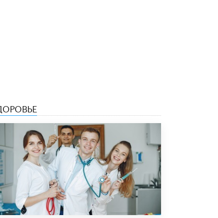
5 ИЮНЯ /
ЧТО ПРОИСХОДИТ?
«Евгений Онегин» станет обязательным
для повторения в 10–11-х классах
4 ИЮНЯ /
КАЧЕСТВО ОБРАЗОВАНИЯ
В Общественной палате предложили
шить школьную форму с учетом
национальных традиций регионов
4 ИЮНЯ /
ШКОЛЬНИКИ
ДОРОВЬЕ
В Госдуме предложили ввести онлайн-
формат для апелляций ЕГЭ
3 ИЮНЯ /
ЕГЭ И ОГЭ
​Яндекс выпустил бесплатный курс по
защите от ИИ-мошенничества
2 ИЮНЯ /
BIG DATA
В России начнут применять новые
подходы к разрешению конфликтов в
школах
2 ИЮНЯ /
ПОДРОСТКИ