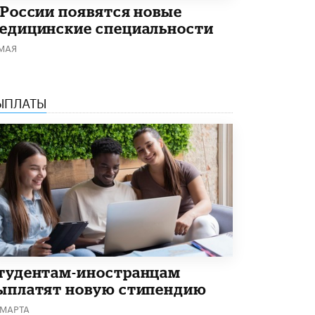
 России появятся новые
Академик РАН предупредил, что
ChatGPT отучит школьников думать
едицинские специальности
1 ИЮНЯ /
ШКОЛЬНИКИ
 МАЯ
ЫПЛАТЫ
тудентам-иностранцам
ыплатят новую стипендию
 МАРТА