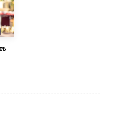
Рособрнадзор ответил на жалобы
школьников на ошибки в ЕГЭ по
русскому
8 ИЮНЯ /
ЕГЭ И ОГЭ
Школа «СКОЛКА» и Госкорпорация
«Росатом» подписали соглашение о
сотрудничестве
ть
8 ИЮНЯ /
ОБРАЗОВАТЕЛЬНАЯ ПОЛИТИКА
Депутаты призвали не отклонять
дипломы только из-за не пройденного
антиплагиата
5 ИЮНЯ /
ЧТО ПРОИСХОДИТ?
Минпросвещения просят добавить в
школьные учебники примеры женщин-
инженеров
5 ИЮНЯ /
УЧЕБНИКИ
Уличенный в списывании школьник
вернул себе призовое место на
олимпиаде через суд