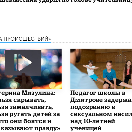
КА ПРОИСШЕСТВИЙ»
терина Мизулина:
Педагог школы в
льзя скрывать,
Дмитрове задержа
ьзя замалчивать,
подозрению в
зя ругать детей за
сексуальном наси
что они боятся и
над 10-летней
сказывают правду»
ученицей