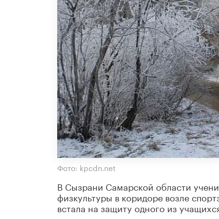
Фото: kpcdn.net
В Сызрани Самарской области учени
физкультуры в коридоре возле спортз
встала на защиту одного из учащихся