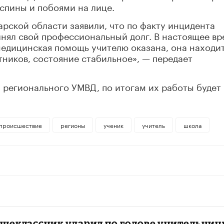
спины и побоями на лице.
рской области заявили, что по факту инцидента
лнял свой профессиональный долг. В настоящее вр
медицинская помощь учителю оказана, она находи
ников, состояние стабильное», — передает
 регионального УМВД, по итогам их работы будет
происшествие
регионы
ученик
учитель
школа
ршеклассник ударил по голове учительниц