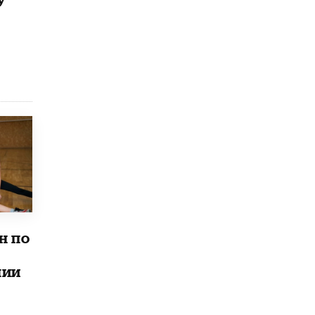
Рособрнадзор ответил на жалобы
школьников на ошибки в ЕГЭ по
русскому
8 ИЮНЯ /
ЕГЭ И ОГЭ
Школа «СКОЛКА» и Госкорпорация
«Росатом» подписали соглашение о
сотрудничестве
8 ИЮНЯ /
ОБРАЗОВАТЕЛЬНАЯ ПОЛИТИКА
Депутаты призвали не отклонять
дипломы только из-за не пройденного
антиплагиата
5 ИЮНЯ /
ЧТО ПРОИСХОДИТ?
Минпросвещения просят добавить в
школьные учебники примеры женщин-
н по
инженеров
5 ИЮНЯ /
УЧЕБНИКИ
лии
Уличенный в списывании школьник
вернул себе призовое место на
олимпиаде через суд