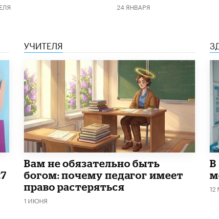
ЕЛЯ
24 ЯНВАРЯ
УЧИТЕЛЯ
З
​Вам не обязательно быть
В
27
богом: почему педагог имеет
м
право растеряться
12
1 ИЮНЯ