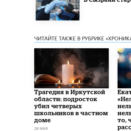
ЧИТАЙТЕ ТАКЖЕ В РУБРИКЕ «ХРОНИ
Трагедия в Иркутской
Ека
области: подросток
«Не
убил четверых
нел
школьников в частном
нель
доме
то, 
рас
28 МАЯ