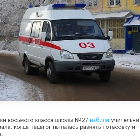
ки восьмого класса школы № 27
избили
учительни
ала, когда педагог пыталась разнять потасовку и
.