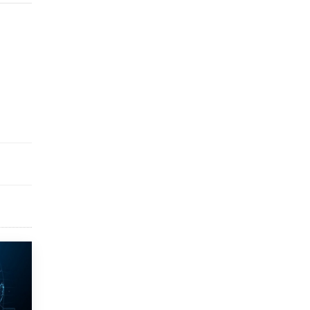
9 ИЮНЯ /
КАЧЕСТВО ОБРАЗОВАНИЯ
​Объединяя дошкольный мир
8 ИЮНЯ /
АНОНС
«Сколково» и ГК «Просвещение»
анонсировали запуск акселератора
технологических решений для всех
уровней образования
8 ИЮНЯ /
ЧТО ПРОИСХОДИТ?
Рособрнадзор ответил на жалобы
школьников на ошибки в ЕГЭ по
русскому
8 ИЮНЯ /
ЕГЭ И ОГЭ
Школа «СКОЛКА» и Госкорпорация
«Росатом» подписали соглашение о
сотрудничестве
8 ИЮНЯ /
ОБРАЗОВАТЕЛЬНАЯ ПОЛИТИКА
Депутаты призвали не отклонять
дипломы только из-за не пройденного
антиплагиата