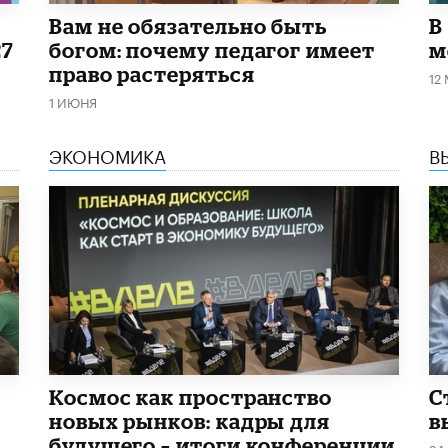
​Вам не обязательно быть
В
27
богом: почему педагог имеет
м
право растеряться
12
1 ИЮНЯ
ЭКОНОМИКА
В
Космос как пространство
С
новых рынков: кадры для
в
будущего – итоги конференции