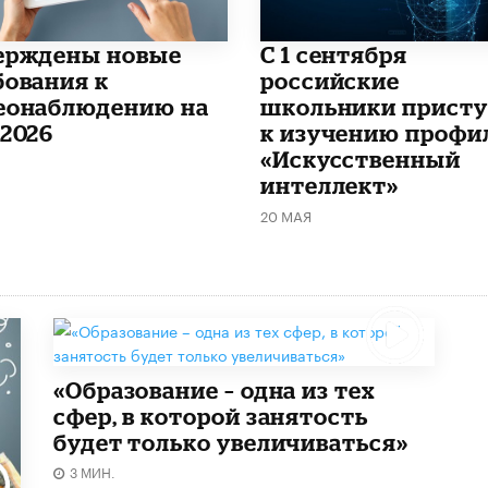
ерждены новые
С 1 сентября
бования к
российские
еонаблюдению на
школьники прист
-2026
к изучению профи
«Искусственный
интеллект»
20 МАЯ
«Образование – одна из тех
сфер, в которой занятость
будет только увеличиваться»
3 МИН.