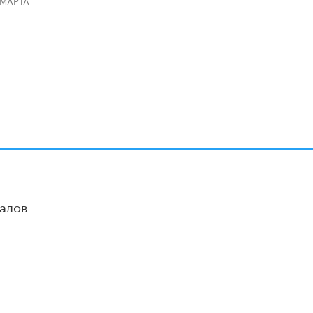
 МАРТА
алов