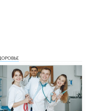
3 ИЮНЯ /
ЕГЭ И ОГЭ
​Яндекс выпустил бесплатный курс по
защите от ИИ-мошенничества
2 ИЮНЯ /
BIG DATA
В России начнут применять новые
подходы к разрешению конфликтов в
школах
2 ИЮНЯ /
ПОДРОСТКИ
Академик РАН предупредил, что
ДОРОВЬЕ
ChatGPT отучит школьников думать
1 ИЮНЯ /
ШКОЛЬНИКИ
В Минобрнауки рассказали о новых
правилах приема в аспирантуру
1 ИЮНЯ /
КАЧЕСТВО ОБРАЗОВАНИЯ
Кто будет оценивать поведение
школьников
29 МАЯ /
ШКОЛЬНИКИ