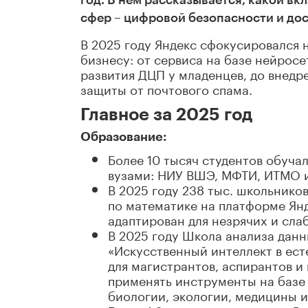
год. В нём рассказывается, какой вк
сфер – цифровой безопасности и дос
В 2025 году Яндекс сфокусировался 
бизнесу: от сервиса на базе нейрос
развития ДЦП у младенцев, до внедр
защиты от почтового спама.
Главное за 2025 год
Образование:
Более 10 тысяч студентов обуча
вузами: НИУ ВШЭ, МФТИ, ИТМО и
В 2025 году 238 тыс. школьников
по математике на платформе Янд
адаптирован для незрячих и сла
В 2025 году Школа анализа дан
«Искусственный интеллект в ес
для магистрантов, аспирантов и
применять инструменты на базе 
биологии, экологии, медицины и