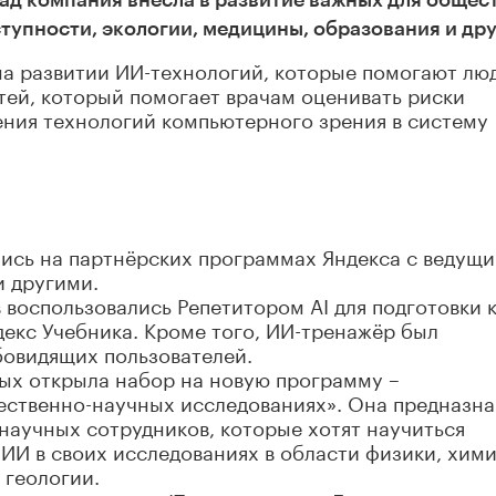
лад компания внесла в развитие важных для общес
тупности, экологии, медицины, образования и дру
на развитии ИИ-технологий, которые помогают лю
етей, который помогает врачам оценивать риски
ения технологий компьютерного зрения в систему
лись на партнёрских программах Яндекса с ведущ
 другими.
 воспользовались Репетитором AI для подготовки 
екс Учебника. Кроме того, ИИ-тренажёр был
бовидящих пользователей.
ных открыла набор на новую программу –
тественно-научных исследованиях». Она предназн
 научных сотрудников, которые хотят научиться
ИИ в своих исследованиях в области физики, хими
 геологии.