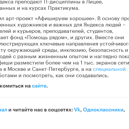
ндекса преподают IT-дисциплины в Лицее,
анных и на курсах Практикума.
тил арт-проект «Афишируем хорошее». В основу пр
енных художников и важных для Яндекса людей –
елей и курьеров, преподавателей, студентов,
ает фонд «Помощь рядом», и других. Вместе они
ллюстрирующих ключевые направления устойчивог
иту окружающей среды, инклюзию, безопасность и
людей с разным жизненным опытом и наглядно пок
фиши разместили более чем на 1 тыс. экранов сет
 в Москве и Санкт-Петербурге, а на
специальной
отами и посмотреть, как они создавались.
акомиться на
сайте
.
нал
и читайте нас в соцсетях:
Vk
,
Одноклассники
,