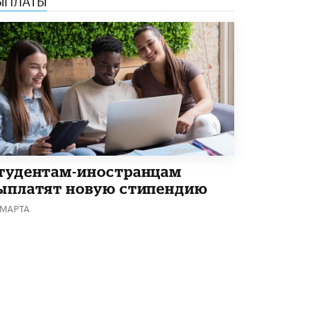
Академик РАН предупредил, что
ChatGPT отучит школьников думать
1 ИЮНЯ /
ШКОЛЬНИКИ
тудентам-иностранцам
ыплатят новую стипендию
 МАРТА