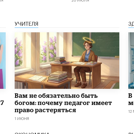
УЧИТЕЛЯ
З
​Вам не обязательно быть
В
27
богом: почему педагог имеет
м
право растеряться
12
1 ИЮНЯ
ЭКОНОМИКА
В