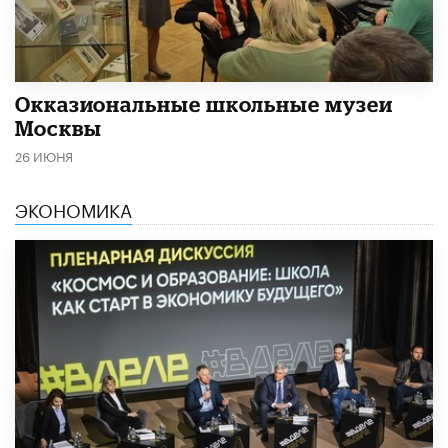
​Окказиональные школьные музеи
Москвы
26 ИЮНЯ
ЭКОНОМИКА