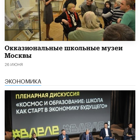
​Окказиональные школьные музеи
Москвы
26 ИЮНЯ
ЭКОНОМИКА