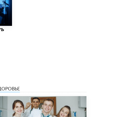
Рособрнадзор ответил на жалобы
школьников на ошибки в ЕГЭ по
русскому
8 ИЮНЯ /
ЕГЭ И ОГЭ
ть
Школа «СКОЛКА» и Госкорпорация
«Росатом» подписали соглашение о
сотрудничестве
8 ИЮНЯ /
ОБРАЗОВАТЕЛЬНАЯ ПОЛИТИКА
Депутаты призвали не отклонять
дипломы только из-за не пройденного
антиплагиата
5 ИЮНЯ /
ЧТО ПРОИСХОДИТ?
Минпросвещения просят добавить в
школьные учебники примеры женщин-
ДОРОВЬЕ
инженеров
5 ИЮНЯ /
УЧЕБНИКИ
Уличенный в списывании школьник
вернул себе призовое место на
олимпиаде через суд