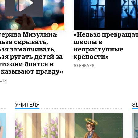
терина Мизулина:
«Нельзя превраща
льзя скрывать,
школы в
ьзя замалчивать,
неприступные
зя ругать детей за
крепости»
что они боятся и
10 ЯНВАРЯ
сказывают правду»
ЕЛЯ
УЧИТЕЛЯ
З