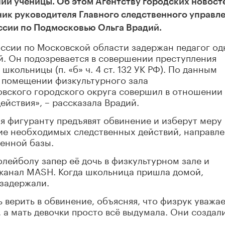
ии ученицы. Об этом Агентству городских новост
к руководителя Главного следственного управл
оссии по Подмосковью Ольга Врадий.
ссии по Московской области задержан педагог од
. Он подозревается в совершении преступления
кольницы (п. «б» ч. 4 ст. 132 УК РФ). По данным
в помещении физкультурного зала
ского городского округа совершил в отношении 
йствия», – рассказала Врадий.
я фигуранту предъявят обвинение и изберут меру
ие необходимых следственных действий, направл
венной базы.
олейболу запер её дочь в физкультурном зале и
-канал MASH. Когда школьница пришла домой,
 задержали.
 верить в обвинение, объясняя, что физрук уважа
 а мать девочки просто всё выдумала. Они создал