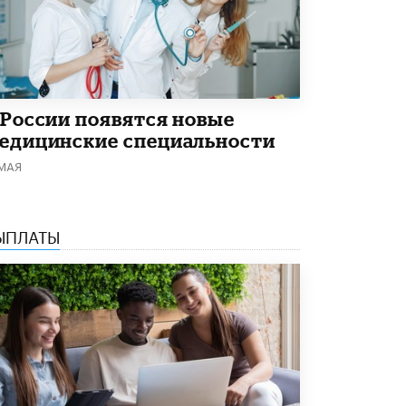
5 ИЮНЯ /
ЧТО ПРОИСХОДИТ?
«Евгений Онегин» станет обязательным
для повторения в 10–11-х классах
4 ИЮНЯ /
КАЧЕСТВО ОБРАЗОВАНИЯ
В Общественной палате предложили
 России появятся новые
шить школьную форму с учетом
едицинские специальности
национальных традиций регионов
4 ИЮНЯ /
ШКОЛЬНИКИ
 МАЯ
В Госдуме предложили ввести онлайн-
формат для апелляций ЕГЭ
ЫПЛАТЫ
3 ИЮНЯ /
ЕГЭ И ОГЭ
​Яндекс выпустил бесплатный курс по
защите от ИИ-мошенничества
2 ИЮНЯ /
BIG DATA
В России начнут применять новые
подходы к разрешению конфликтов в
школах
2 ИЮНЯ /
ПОДРОСТКИ