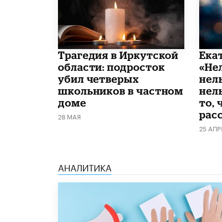
Трагедия в Иркутской
Ека
области: подросток
«Не
убил четверых
нел
школьников в частном
нель
доме
то, 
рас
28 МАЯ
25 АПР
АНАЛИТИКА