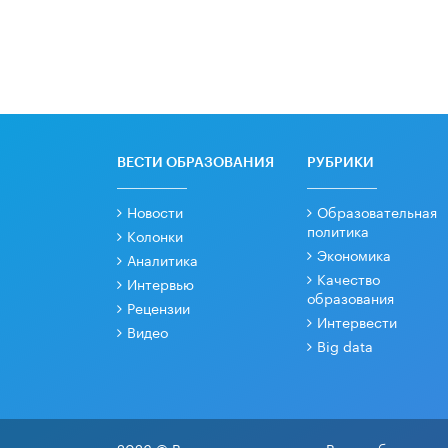
ВЕСТИ ОБРАЗОВАНИЯ
РУБРИКИ
Новости
Образовательная
политика
Колонки
Экономика
Аналитика
Качество
Интервью
образования
Рецензии
Интервести
Видео
Big data
2026 © Все права защищены. Вести образовани