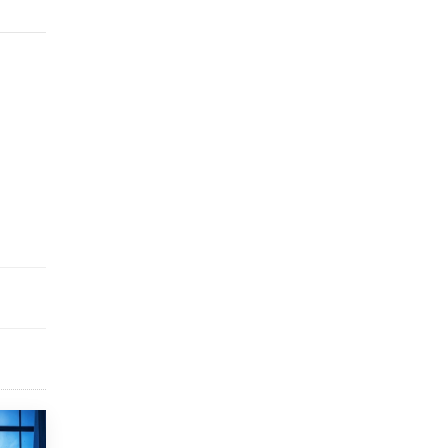
исторические объекты
11 ИЮНЯ /
ГОРОДСКОЕ ОБРАЗОВАНИЕ
​Почти 50 новых объектов образования
открыли в этом учебном году в Москве
10 ИЮНЯ /
ГОРОДСКОЕ ОБРАЗОВАНИЕ
Госдума приняла закон о детских SIM-
картах
10 ИЮНЯ /
ДЕТИ
Глава СПЧ предложил вернуть в школы
устные переходные экзамены
9 ИЮНЯ /
КАЧЕСТВО ОБРАЗОВАНИЯ
​Объединяя дошкольный мир
8 ИЮНЯ /
АНОНС
«Сколково» и ГК «Просвещение»
анонсировали запуск акселератора
технологических решений для всех
уровней образования
8 ИЮНЯ /
ЧТО ПРОИСХОДИТ?