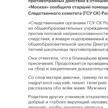
противоправных действий в отношен
«Москва» сообщила старший помощни
Следственного комитета (ГСУ СК) Р
«Следственными органами ГСУ СК Ро
из общеобразовательных учреждений
против половой неприкосновенности ш
следствия, в январе подозреваемый 
общеобразовательной школы Дмитров
летней школьницы противоправные де
Она отметила, что в ближайшее врем
пресечения. Продолжается проведен
на сбор и закрепление доказательст
Со слов матери девочки, тренер по в
надругался над ней, пишет телеграм
рассказала обо всём маме. Мужчину
Родители других учеников отказались
добрый и глубоко верующий человек,
петицию, чтобы защитить педагога.