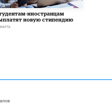
Академик РАН предупредил, что
ChatGPT отучит школьников думать
тудентам-иностранцам
1 ИЮНЯ /
ШКОЛЬНИКИ
ыплатят новую стипендию
 МАРТА
алов