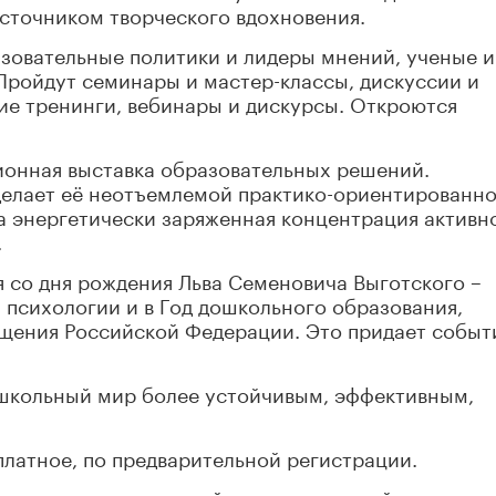
сточником творческого вдохновения.
азовательные политики и лидеры мнений, ученые и
Пройдут семинары и мастер-классы, дискуссии и
ие тренинги, вебинары и дискурсы. Откроются
ионная выставка образовательных решений.
елает её неотъемлемой практико-ориентированн
а энергетически заряженная концентрация активн
.
я со дня рождения Льва Семеновича Выготского –
 психологии и в Год дошкольного образования,
щения Российской Федерации. Это придает собы
ошкольный мир более устойчивым, эффективным,
латное, по предварительной регистрации.