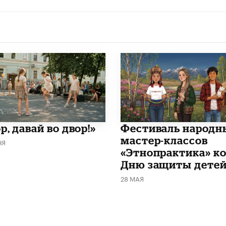
р, давай во двор!»
​Фестиваль народн
мастер-классов
НЯ
«Этнопрактика» к
Дню защиты дете
28 МАЯ