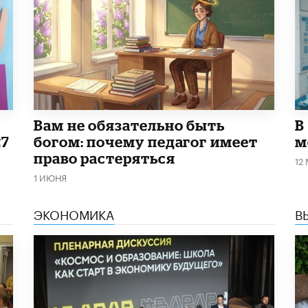
​Вам не обязательно быть
В
27
богом: почему педагог имеет
м
право растеряться
12
1 ИЮНЯ
ЭКОНОМИКА
В