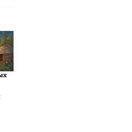
4 ИЮНЯ /
КАЧЕСТВО ОБРАЗОВАНИЯ
В Общественной палате предложили
шить школьную форму с учетом
национальных традиций регионов
4 ИЮНЯ /
ШКОЛЬНИКИ
В Госдуме предложили ввести онлайн-
формат для апелляций ЕГЭ
3 ИЮНЯ /
ЕГЭ И ОГЭ
​Яндекс выпустил бесплатный курс по
защите от ИИ-мошенничества
ых
2 ИЮНЯ /
BIG DATA
В России начнут применять новые
о
подходы к разрешению конфликтов в
й
школах
2 ИЮНЯ /
ПОДРОСТКИ
Академик РАН предупредил, что
ChatGPT отучит школьников думать
1 ИЮНЯ /
ШКОЛЬНИКИ