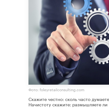
Фото: foleyretailconsulting.com
Скажите честно: сколь часто думает
Начистоту скажите: размышляете ли 