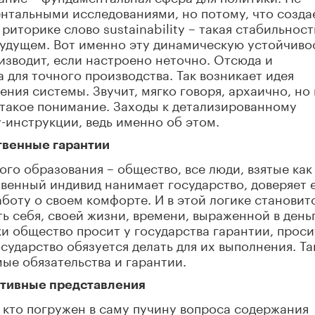
ентальными исследованиями, но потому, что созда
риторике слово sustainability – такая стабильност
 будущем. Вот именно эту динамическую устойчиво
изводит, если настроено неточно. Отсюда и
для точного производства. Так возникает идея
ния системы. Звучит, мягко говоря, архаично, но 
 такое понимание. Заходы к детализированному
-инструкции, ведь именно об этом.
твенные гарантии
го образования – общество, все люди, взятые как
венный индивид нанимает государство, доверяет 
аботу о своем комфорте. И в этой логике становит
 себя, своей жизни, времени, выраженной в день
ки общество просит у государства гарантии, проси
сударство обязуется делать для их выполнения. Та
мые обязательства и гарантии.
ктивные представления
, кто погружен в саму пучину вопроса содержания