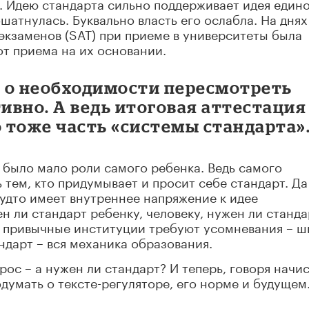
. Идею стандарта сильно поддерживает идея един
ошатнулась. Буквально власть его ослабла. На днях
экзаменов (SAT) при приеме в университеты была
от приема на их основании.
ы о необходимости пересмотреть
тивно. А ведь итоговая аттестация
о тоже часть «системы стандарта»
а было мало роли самого ребенка. Ведь самого
 тем, кто придумывает и просит себе стандарт. Да
удто имеет внутреннее напряжение к идее
н ли стандарт ребенку, человеку, нужен ли станда
, привычные институции требуют усомневания – ш
ндарт – вся механика образования.
рос – а нужен ли стандарт? И теперь, говоря начис
одумать о тексте-регуляторе, его норме и будущем