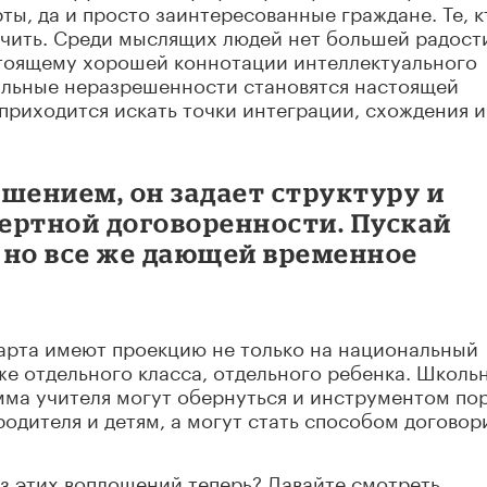
ты, да и просто заинтересованные граждане. Те, к
учить. Среди мыслящих людей нет большей радост
астоящему хорошей коннотации интеллектуального
альные неразрешенности становятся настоящей
 приходится искать точки интеграции, схождения и
шением, он задает структуру и
ертной договоренности. Пускай
, но все же дающей временное
дарта имеют проекцию не только на национальный
аже отдельного класса, отдельного ребенка. Школь
ма учителя могут обернуться и инструментом пор
одителя и детям, а могут стать способом договор
з этих воплощений теперь? Давайте смотреть.