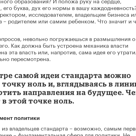
ного образования? И положа руку на сердце,
, его буква, дух его нормы в вашу каждодневность
иректором, исследователем, владельцем бизнеса и
 – родителем или самим ребенком. Что значит и 
вопросов, невольно погружаешься в размышления о
его. Как должна быть устроена механика власти
на эта власть или, напротив, сама идея его утрати
льно пересмотрена.
отре самой идеи стандарта можно
 точку ноль и, вглядываясь в лини
ртить направления на будущее. Ч
 в этой точке ноль.
умент политики
 из владельцев стандарта – возможно, самым пер
вание – фундаментальная сфера для политики. Не