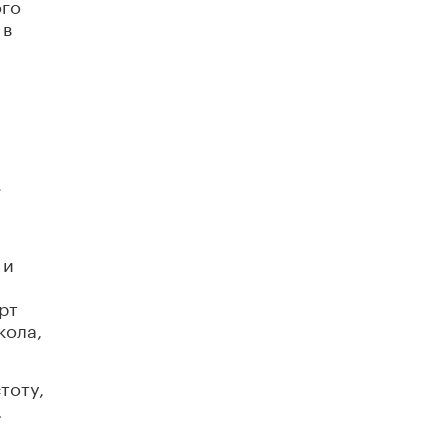
ого
 в
.
 и
рт
кола,
тоту,
.