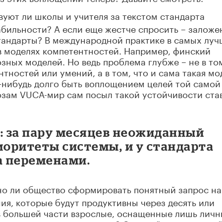
вуют ли школы и учителя за текстом стандарта
абильности? А если еще жестче спросить – заложе
стандарты? В международной практике в самых лу
в моделях компетентностей. Например, финский
зных моделей. Но ведь проблема глубже – не в то
тностей или умений, а в том, что и сама такая мо
о-нибудь долго быть воплощением целей той самой
нозам VUCA-мир сам посыл такой устойчивости ста
: за пару месяцев неожиданный
иоритеты системы, и у стандарта
а переменами.
о ли общество сформировать понятный запрос на
ия, которые будут продуктивны через десять или
 в большей части взрослые, оснащенные лишь лич