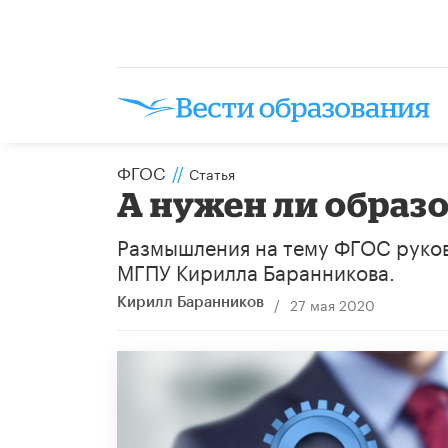
ФГОС
//
Статья
А нужен ли образ
Размышления на тему ФГОС руков
МГПУ Кирилла Баранникова.
/
27 мая 2020
Кирилл Баранников