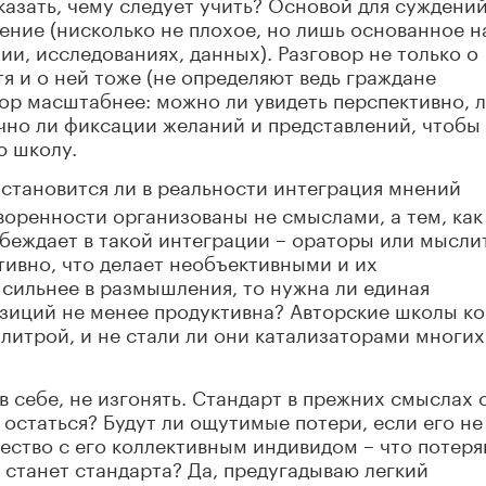
казать, чему следует учить? Основой для суждени
ение (нисколько не плохое, но лишь основанное н
и, исследованиях, данных). Разговор не только о
я и о ней тоже (не определяют ведь граждане
ор масштабнее: можно ли увидеть перспективно, 
чно ли фиксации желаний и представлений, чтобы
ю школу.
 становится ли в реальности интеграция мнений
воренности организованы не смыслами, а тем, как
беждает в такой интеграции – ораторы или мысли
тивно, что делает необъективными и их
 сильнее в размышления, то нужна ли единая
озиций не менее продуктивна? Авторские школы к
литрой, и не стали ли они катализаторами многих
в себе, не изгонять. Стандарт в прежних смыслах 
 остаться? Будут ли ощутимые потери, если его не
щество с его коллективным индивидом – что потер
е станет стандарта? Да, предугадываю легкий