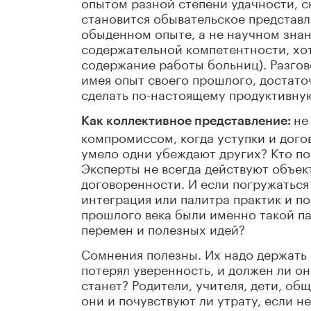
опытом разной степени удачности, с
становится обывательское представл
обыденном опыте, а не научном знани
содержательной компетентности, хот
содержание работы больниц). Разгов
имея опыт своего прошлого, достато
сделать по-настоящему продуктивну
не
Как коллективное представление:
компромиссом, когда уступки и дого
умело одни убеждают других? Кто по
Эксперты не всегда действуют объек
договоренности. И если погружаться
интеграция или палитра практик и п
прошлого века были именно такой па
перемен и полезных идей?
Сомнения полезны. Их надо держать 
потерял уверенность, и должен ли он
станет? Родители, учителя, дети, об
они и почувствуют ли утрату, если н