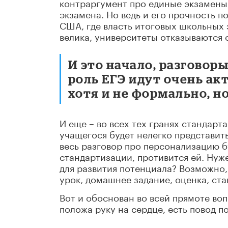
контраргумент про единые экзамены
экзамена. Но ведь и его прочность п
США, где власть итоговых школьных 
велика, университеты отказываются 
И это начало, разговор
роль ЕГЭ идут очень ак
хотя и не формально, н
И еще – во всех тех гранях стандарт
учащегося будет нелегко представить
весь разговор про персонализацию б
стандартизации, противится ей. Нуже
для развития потенциала? Возможно
урок, домашнее задание, оценка, ста
Вот и обоснован во всей прямоте воп
положа руку на сердце, есть повод п