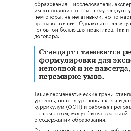
образования – исследователи, экспер
имеет позицию о том, чему следует 
чем споры, не негативной, но по-н
противостояния. Однако интеллекту
головной болью для практиков. Так и
договора.
Стандарт становится ре
формулировки для эксп
неполной и не навсегда
перемирие умов.
Такие герменевтические грани стан
уровень, но и на уровень школы и д
куррикулум (ООП) и рабочая програм
регламентом, могут быть гарантией р
о содержании образования.
Однако нужен ли стандарт в любом и