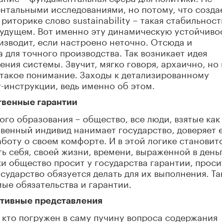
ентальными исследованиями, но потому, что созда
риторике слово sustainability – такая стабильност
 будущем. Вот именно эту динамическую устойчиво
изводит, если настроено неточно. Отсюда и
для точного производства. Так возникает идея
ния системы. Звучит, мягко говоря, архаично, но 
 такое понимание. Заходы к детализированному
-инструкции, ведь именно об этом.
твенные гарантии
го образования – общество, все люди, взятые как
венный индивид нанимает государство, доверяет 
аботу о своем комфорте. И в этой логике становит
 себя, своей жизни, времени, выраженной в день
ки общество просит у государства гарантии, проси
сударство обязуется делать для их выполнения. Та
мые обязательства и гарантии.
ктивные представления
, кто погружен в саму пучину вопроса содержания