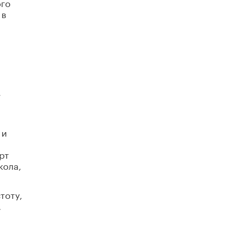
ого
 в
.
 и
рт
кола,
тоту,
.