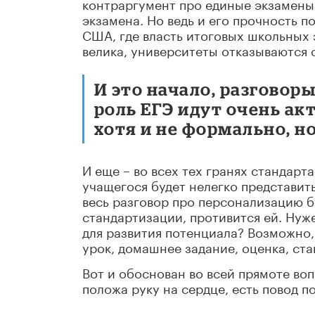
контраргумент про единые экзамены
экзамена. Но ведь и его прочность п
США, где власть итоговых школьных 
велика, университеты отказываются 
И это начало, разговор
роль ЕГЭ идут очень ак
хотя и не формально, н
И еще – во всех тех гранях стандарт
учащегося будет нелегко представить
весь разговор про персонализацию б
стандартизации, противится ей. Нуже
для развития потенциала? Возможно
урок, домашнее задание, оценка, ста
Вот и обоснован во всей прямоте воп
положа руку на сердце, есть повод п