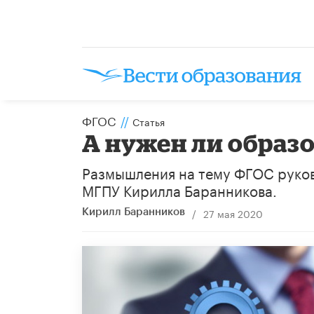
ФГОС
//
Статья
А нужен ли образ
Размышления на тему ФГОС руков
МГПУ Кирилла Баранникова.
/
27 мая 2020
Кирилл Баранников