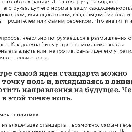
ного образования? И положа руку на сердце,
, его буква, дух его нормы в вашу каждодневность
иректором, исследователем, владельцем бизнеса и
 – родителем или самим ребенком. Что значит и 
вопросов, невольно погружаешься в размышления о
его. Как должна быть устроена механика власти
на эта власть или, напротив, сама идея его утрати
льно пересмотрена.
отре самой идеи стандарта можно
 точку ноль и, вглядываясь в лини
ртить направления на будущее. Ч
 в этой точке ноль.
умент политики
 из владельцев стандарта – возможно, самым пер
вание – фундаментальная сфера для политики. Не