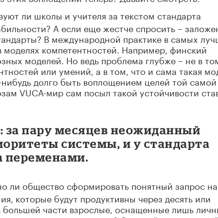
вуют ли школы и учителя за текстом стандарта
абильности? А если еще жестче спросить – заложе
стандарты? В международной практике в самых лу
в моделях компетентностей. Например, финский
зных моделей. Но ведь проблема глубже – не в то
тностей или умений, а в том, что и сама такая мо
о-нибудь долго быть воплощением целей той самой
нозам VUCA-мир сам посыл такой устойчивости ста
: за пару месяцев неожиданный
иоритеты системы, и у стандарта
а переменами.
о ли общество сформировать понятный запрос на
ия, которые будут продуктивны через десять или
 в большей части взрослые, оснащенные лишь лич