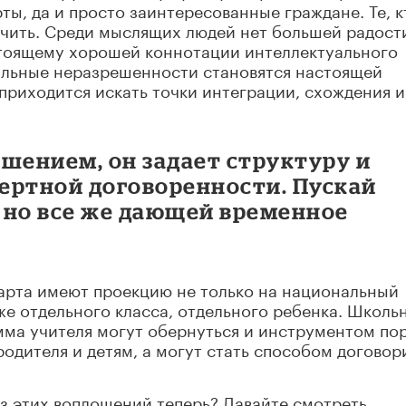
ты, да и просто заинтересованные граждане. Те, к
учить. Среди мыслящих людей нет большей радост
астоящему хорошей коннотации интеллектуального
альные неразрешенности становятся настоящей
 приходится искать точки интеграции, схождения и
шением, он задает структуру и
ертной договоренности. Пускай
, но все же дающей временное
дарта имеют проекцию не только на национальный
аже отдельного класса, отдельного ребенка. Школь
ма учителя могут обернуться и инструментом пор
одителя и детям, а могут стать способом договор
з этих воплощений теперь? Давайте смотреть.