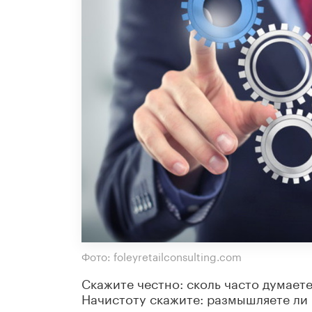
Фото: foleyretailconsulting.com
Скажите честно: сколь часто думает
Начистоту скажите: размышляете ли 