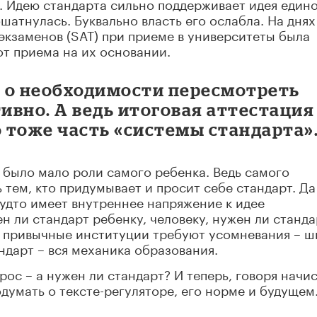
. Идею стандарта сильно поддерживает идея един
ошатнулась. Буквально власть его ослабла. На днях
экзаменов (SAT) при приеме в университеты была
от приема на их основании.
ы о необходимости пересмотреть
тивно. А ведь итоговая аттестация
о тоже часть «системы стандарта»
а было мало роли самого ребенка. Ведь самого
 тем, кто придумывает и просит себе стандарт. Да
удто имеет внутреннее напряжение к идее
н ли стандарт ребенку, человеку, нужен ли станда
, привычные институции требуют усомневания – ш
ндарт – вся механика образования.
рос – а нужен ли стандарт? И теперь, говоря начис
одумать о тексте-регуляторе, его норме и будущем