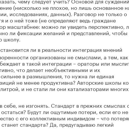
казать, чему следует учить? Основой для суждени
ение (нисколько не плохое, но лишь основанное н
и, исследованиях, данных). Разговор не только о
я и о ней тоже (не определяют ведь граждане
ор масштабнее: можно ли увидеть перспективно, 
чно ли фиксации желаний и представлений, чтобы
ю школу.
 становится ли в реальности интеграция мнений
воренности организованы не смыслами, а тем, как
беждает в такой интеграции – ораторы или мысли
тивно, что делает необъективными и их
 сильнее в размышления, то нужна ли единая
озиций не менее продуктивна? Авторские школы к
литрой, и не стали ли они катализаторами многих
в себе, не изгонять. Стандарт в прежних смыслах 
 остаться? Будут ли ощутимые потери, если его не
щество с его коллективным индивидом – что потер
е станет стандарта? Да, предугадываю легкий