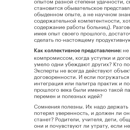
опытом разной степени удачности, с
становится обывательское представл
обыденном опыте, а не научном знани
содержательной компетентности, хот
содержание работы больниц). Разгов
имея опыт своего прошлого, достато
сделать по-настоящему продуктивну
не
Как коллективное представление:
компромиссом, когда уступки и дого
умело одни убеждают других? Кто по
Эксперты не всегда действуют объек
договоренности. И если погружаться
интеграция или палитра практик и п
прошлого века были именно такой па
перемен и полезных идей?
Сомнения полезны. Их надо держать 
потерял уверенность, и должен ли он
станет? Родители, учителя, дети, об
они и почувствуют ли утрату, если н