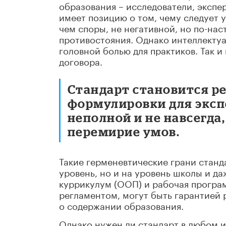
образования – исследователи, экспер
имеет позицию о том, чему следует 
чем споры, не негативной, но по-н
противостояния. Однако интеллекту
головной болью для практиков. Так и
договора.
Стандарт становится ре
формулировки для эксп
неполной и не навсегда
перемирие умов.
Такие герменевтические грани стан
уровень, но и на уровень школы и д
куррикулум (ООП) и рабочая програм
регламентом, могут быть гарантией р
о содержании образования.
Однако нужен ли стандарт в любом и