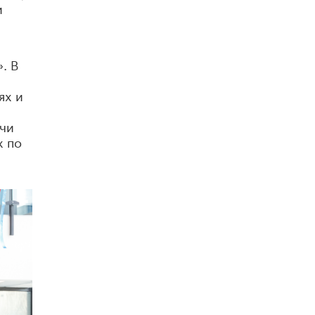
и
Академик РАН предупредил, что
м
ChatGPT отучит школьников думать
1 ИЮНЯ /
ШКОЛЬНИКИ
. В
ях и
ичи
х по