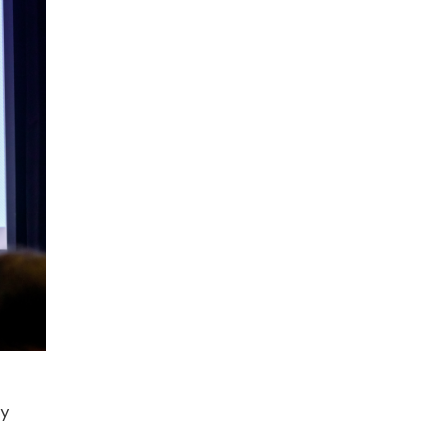
исторические объекты
11 ИЮНЯ /
ГОРОДСКОЕ ОБРАЗОВАНИЕ
​Почти 50 новых объектов образования
открыли в этом учебном году в Москве
10 ИЮНЯ /
ГОРОДСКОЕ ОБРАЗОВАНИЕ
Госдума приняла закон о детских SIM-
картах
10 ИЮНЯ /
ДЕТИ
Глава СПЧ предложил вернуть в школы
устные переходные экзамены
9 ИЮНЯ /
КАЧЕСТВО ОБРАЗОВАНИЯ
​Объединяя дошкольный мир
8 ИЮНЯ /
АНОНС
«Сколково» и ГК «Просвещение»
анонсировали запуск акселератора
технологических решений для всех
лу
уровней образования
8 ИЮНЯ /
ЧТО ПРОИСХОДИТ?