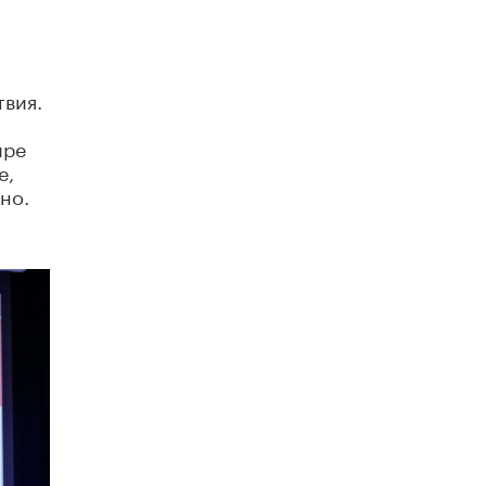
схемах мошенничества в период сдачи
ЕГЭ
19 ИЮНЯ /
ЕГЭ И ОГЭ
твия.
​Яндекс выпустил отчёт об устойчивом
развитии за 2025 год
17 ИЮНЯ /
АНАЛИТИКА
ире
е,
Московский выпускной на ВДНХ
но.
соберет более 60 артистов
17 ИЮНЯ /
ГОРОДСКОЕ ОБРАЗОВАНИЕ
Названы лучшие российские вузы в
2026 году по версии RAEX
16 ИЮНЯ /
АНАЛИТИКА
В России предложили ввести
обязательные уроки каллиграфии в
детских садах
11 ИЮНЯ /
ВОСПИТАНИЕ
​Как будущие реставраторы – студенты
столичного колледжа, помогают
восстанавливать культурные и