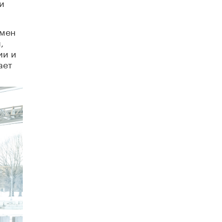
и
Рособрнадзор ответил на жалобы
школьников на ошибки в ЕГЭ по
смен
русскому
,
8 ИЮНЯ /
ЕГЭ И ОГЭ
ии и
ает
Школа «СКОЛКА» и Госкорпорация
«Росатом» подписали соглашение о
сотрудничестве
8 ИЮНЯ /
ОБРАЗОВАТЕЛЬНАЯ ПОЛИТИКА
Депутаты призвали не отклонять
дипломы только из-за не пройденного
антиплагиата
5 ИЮНЯ /
ЧТО ПРОИСХОДИТ?
Минпросвещения просят добавить в
школьные учебники примеры женщин-
инженеров
5 ИЮНЯ /
УЧЕБНИКИ
Уличенный в списывании школьник
вернул себе призовое место на
олимпиаде через суд