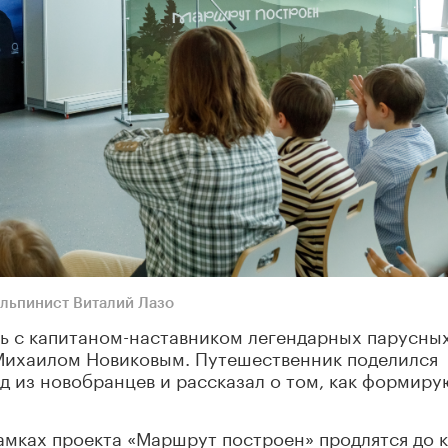
льпинист Виталий Лазо
сь с капитаном-наставником легендарных парусны
Михаилом Новиковым. Путешественник поделился
 из новобранцев и рассказал о том, как формиру
амках проекта «Маршрут построен» продлятся до 