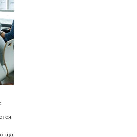
5 ИЮНЯ /
ЧТО ПРОИСХОДИТ?
«Евгений Онегин» станет обязательным
для повторения в 10–11-х классах
4 ИЮНЯ /
КАЧЕСТВО ОБРАЗОВАНИЯ
В Общественной палате предложили
шить школьную форму с учетом
национальных традиций регионов
4 ИЮНЯ /
ШКОЛЬНИКИ
В Госдуме предложили ввести онлайн-
формат для апелляций ЕГЭ
3 ИЮНЯ /
ЕГЭ И ОГЭ
​Яндекс выпустил бесплатный курс по
защите от ИИ-мошенничества
х
2 ИЮНЯ /
BIG DATA
ются
В России начнут применять новые
подходы к разрешению конфликтов в
школах
2 ИЮНЯ /
ПОДРОСТКИ
конца