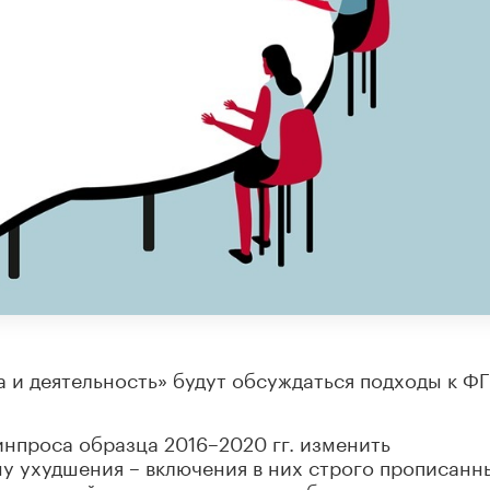
а и деятельность» будут обсуждаться подходы к Ф
нпроса образца 2016–2020 гг. изменить
у ухудшения – включения в них строго прописанн
ежегодной аттестации и явно избыточных списков