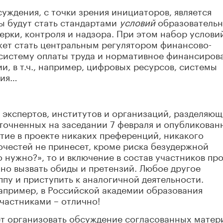
ждения, с точки зрения инициаторов, является
ы будут стать стандартами
условий
образователь
ерки, контроля и надзора. При этом набор услови
жет стать центральным регулятором финансово-
систему оплаты труда и нормативное финансиров
и, в т.ч., например, цифровых ресурсов, системы
ния…
экспертов, институтов и организаций, разделяю
точненных на заседании 7 февраля и опубликован
тие в проекте никаких преференций, никакого
очестей не принесет, кроме риска безудержной
 нужно?», то и включение в состав участников пр
но вызвать обиды и претензий. Любое другое
ппу и приступить к аналогичной деятельности.
например, в Российской академии образования
частниками – отлично!
ет организовать обсуждение согласованных матер