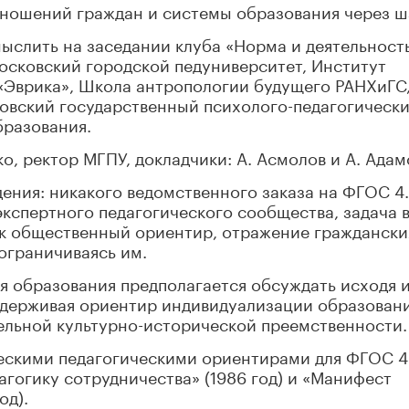
тношений граждан и системы образования через ш
ыслить на заседании клуба «Норма и деятельность
осковский городской педуниверситет, Институт
«Эврика», Школа антропологии будущего РАНХиГС
ковский государственный психолого-педагогическ
бразования.
, ректор МГПУ, докладчики: А. Асмолов и А. Адам
ния: никакого ведомственного заказа на ФГОС 4.
экспертного педагогического сообщества, задача в
к общественный ориентир, отражение граждански
 ограничиваясь им.
я образования предполагается обсуждать исходя 
держивая ориентир индивидуализации образовани
ельной культурно-исторической преемственности.
ескими педагогическими ориентирами для ФГОС 4
гогику сотрудничества» (1986 год) и «Манифест
од).