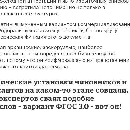
ию – встретила непонимание не только в
о властных структурах.
 с этим вымученным вариантом коммерциализован
 Федеральным списком учебников; бег по кругу
мерческая функция этого документа.
жал архаические, заскорузлые, наиболее
иновников, но и определенных бизнес-кругов,
т, потому что он «рифмовался» с их представлен
ажного книгоиздательства.
гические установки чиновников и
антов на каком-то этапе совпали,
экспертов сваял подобие
лов – вариант ФГОС 3.0 – вот он!