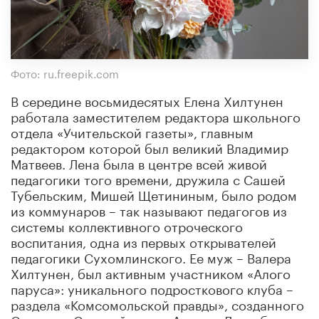
Фото: ru.freepik.com
В середине восьмидесятых Елена Хилтунен
работала заместителем редактора школьного
отдела «Учительской газеты», главным
редактором которой был великий Владимир
Матвеев. Лена была в центре всей живой
педагогики того времени, дружила с Сашей
Тубельским, Мишей Щетининым, было родом
из коммунаров – так называют педагогов из
системы коллективного отроческого
воспитания, одна из первых открывателей
педагогики Сухомлинского. Ее муж – Валера
Хилтунен, был активным участником «Алого
паруса»: уникального подросткового клуба –
раздела «Комсомольской правды», созданного
Симоном Соловейчиком. А еще у Лены было