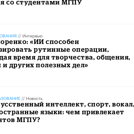
ся со студентами МГПУ
ЗОВАНИЯ
//
Интервью
оренко: «ИИ способен
зировать рутинные операции,
ая время для творчества, общения,
 и других полезных дел»
АЗОВАНИЕ
//
Новость
кусственный интеллект, спорт, вокал
остранные языки: чем привлекает
нтов МГПУ?