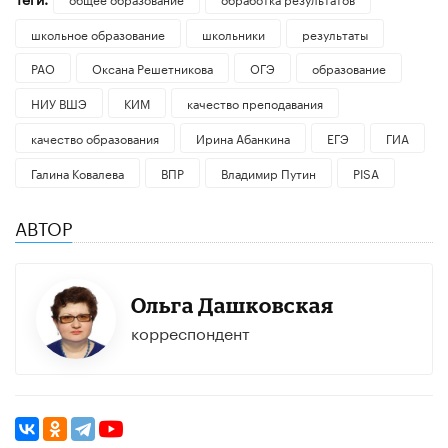
школьное образование
школьники
результаты
РАО
Оксана Решетникова
ОГЭ
образование
НИУ ВШЭ
КИМ
качество преподавания
качество образования
Ирина Абанкина
ЕГЭ
ГИА
Галина Ковалева
ВПР
Владимир Путин
PISA
АВТОР
Ольга Дашковская
корреспондент