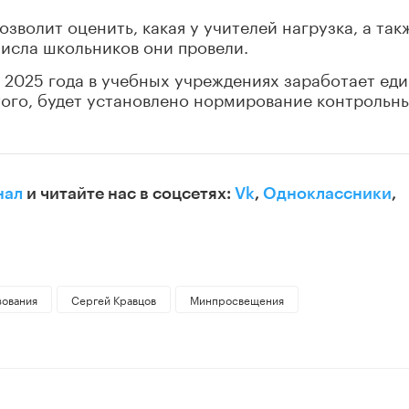
зволит оценить, какая у учителей нагрузка, а так
 числа школьников они провели.
я 2025 года в учебных учреждениях заработает ед
того, будет установлено нормирование контрольн
нал
и читайте нас в соцсетях:
Vk
,
Одноклассники
,
зования
Сергей Кравцов
Минпросвещения