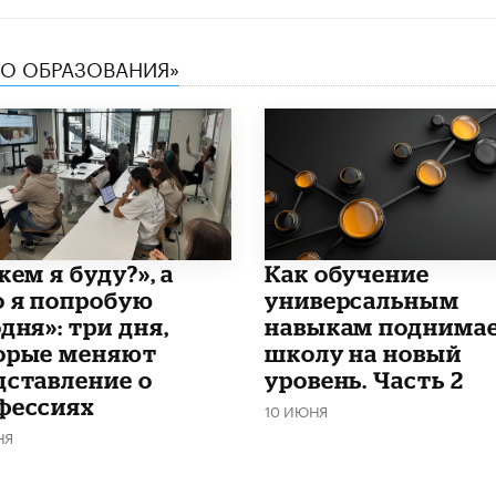
ТВО ОБРАЗОВАНИЯ»
кем я буду?», а
​Как обучение
о я попробую
универсальным
дня»: три дня,
навыкам поднима
орые меняют
школу на новый
дставление о
уровень. Часть 2
фессиях
10 ИЮНЯ
НЯ