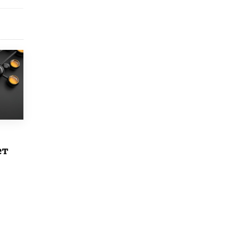
открыли в этом учебном году в Москве
10 ИЮНЯ /
ГОРОДСКОЕ ОБРАЗОВАНИЕ
Госдума приняла закон о детских SIM-
картах
10 ИЮНЯ /
ДЕТИ
Глава СПЧ предложил вернуть в школы
устные переходные экзамены
9 ИЮНЯ /
КАЧЕСТВО ОБРАЗОВАНИЯ
​Объединяя дошкольный мир
8 ИЮНЯ /
АНОНС
ет
«Сколково» и ГК «Просвещение»
анонсировали запуск акселератора
технологических решений для всех
уровней образования
8 ИЮНЯ /
ЧТО ПРОИСХОДИТ?
Рособрнадзор ответил на жалобы
школьников на ошибки в ЕГЭ по
русскому