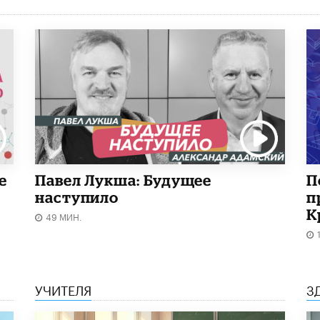
е
Павел Лукша: Будущее
П
наступило
п
К
49 МИН.
УЧИТЕЛЯ
З