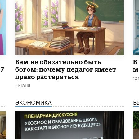
​Вам не обязательно быть
В
27
богом: почему педагог имеет
м
право растеряться
12
1 ИЮНЯ
ЭКОНОМИКА
В