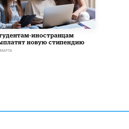
В Минобрнауки рассказали о новых
правилах приема в аспирантуру
1 ИЮНЯ /
КАЧЕСТВО ОБРАЗОВАНИЯ
тудентам-иностранцам
ыплатят новую стипендию
 МАРТА