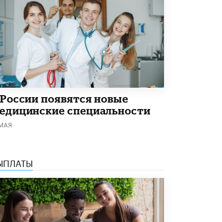
4 ИЮНЯ /
КАЧЕСТВО ОБРАЗОВАНИЯ
В Общественной палате предложили
шить школьную форму с учетом
национальных традиций регионов
4 ИЮНЯ /
ШКОЛЬНИКИ
В Госдуме предложили ввести онлайн-
формат для апелляций ЕГЭ
3 ИЮНЯ /
ЕГЭ И ОГЭ
 России появятся новые
​Яндекс выпустил бесплатный курс по
едицинские специальности
защите от ИИ-мошенничества
 МАЯ
2 ИЮНЯ /
BIG DATA
В России начнут применять новые
подходы к разрешению конфликтов в
ЫПЛАТЫ
школах
2 ИЮНЯ /
ПОДРОСТКИ
Академик РАН предупредил, что
ChatGPT отучит школьников думать
1 ИЮНЯ /
ШКОЛЬНИКИ