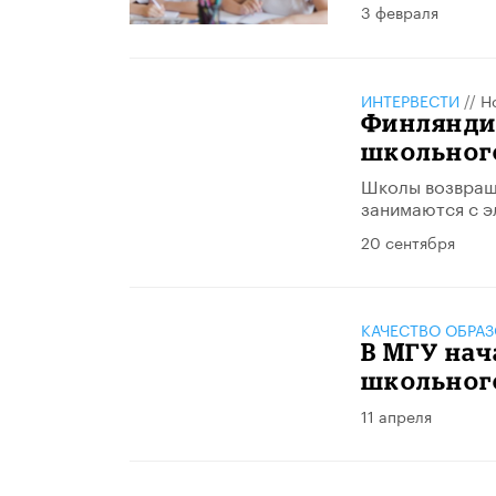
3 февраля
ИНТЕРВЕСТИ
//
Н
Финлянди
школьног
Школы возвраща
занимаются с э
20 сентября
КАЧЕСТВО ОБРА
В МГУ нач
школьног
11 апреля