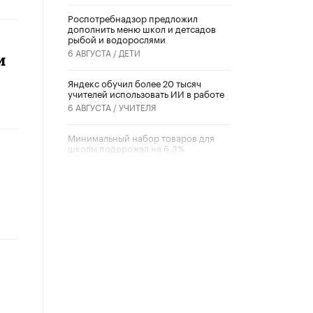
Роспотребнадзор предложил
дополнить меню школ и детсадов
рыбой и водорослями
6 АВГУСТА /
ДЕТИ
и
​Яндекс обучил более 20 тысяч
учителей использовать ИИ в работе
6 АВГУСТА /
УЧИТЕЛЯ
Минимальный набор товаров для
школы подорожал на 6,3%
5 АВГУСТА /
ШКОЛЬНИКИ
Вышел в свет новый номер научно-
публицистического журнала
«Образовательная политика» № 2
(2026)
3 ИЮЛЯ /
АНОНС
Школьники и студенты Москвы
почтили память героев Великой
Отечественной войны
22 ИЮНЯ /
ГОРОДСКОЕ ОБРАЗОВАНИЕ