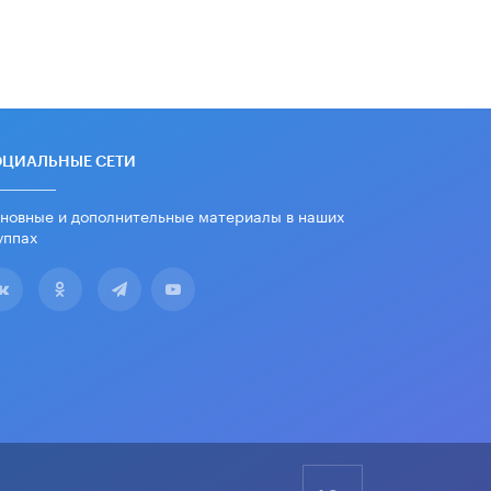
дипломы только из-за не
пройденного антиплагиата
5 ИЮНЯ /
ЧТО ПРОИСХОДИТ?
Минпросвещения просят добавить в
школьные учебники примеры
женщин-инженеров
5 ИЮНЯ /
УЧЕБНИКИ
ОЦИАЛЬНЫЕ СЕТИ
Уличенный в списывании школьник
новные и дополнительные материалы в наших
вернул себе призовое место на
олимпиаде через суд
уппах
5 ИЮНЯ /
ЧТО ПРОИСХОДИТ?
«Евгений Онегин» станет
обязательным для повторения в 10–
11-х классах
4 ИЮНЯ /
КАЧЕСТВО ОБРАЗОВАНИЯ
В Общественной палате предложили
шить школьную форму с учетом
национальных традиций регионов
4 ИЮНЯ /
ШКОЛЬНИКИ