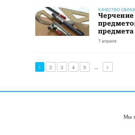
КАЧЕСТВО ОБРА
Черчение
предметов
предмета
7 апреля
Далее
1
2
3
4
5
...
Мы 