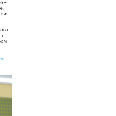
е –
е,
Рособрнадзор ответил на жалобы
ория
школьников на ошибки в ЕГЭ по
русскому
8 ИЮНЯ /
ЕГЭ И ОГЭ
кого
Школа «СКОЛКА» и Госкорпорация
 в
«Росатом» подписали соглашение о
ром
сотрудничестве
8 ИЮНЯ /
ОБРАЗОВАТЕЛЬНАЯ ПОЛИТИКА
ры
Депутаты призвали не отклонять
дипломы только из-за не пройденного
антиплагиата
5 ИЮНЯ /
ЧТО ПРОИСХОДИТ?
Минпросвещения просят добавить в
школьные учебники примеры женщин-
инженеров
5 ИЮНЯ /
УЧЕБНИКИ
Уличенный в списывании школьник
вернул себе призовое место на
олимпиаде через суд