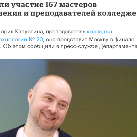
яли участие 167 мастеров
чения и преподавателей колледже
тория Капустина
преподаватель
колледжа
,
ехнологий № 20
, она представит Москву в финале
ю. Об этом сообщили в пресс-службе Департамент