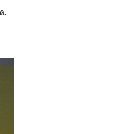
схемах мошенничества в период сдачи
ЕГЭ
й.
19 ИЮНЯ /
ЕГЭ И ОГЭ
​Яндекс выпустил отчёт об устойчивом
развитии за 2025 год
17 ИЮНЯ /
АНАЛИТИКА
а
Московский выпускной на ВДНХ
соберет более 60 артистов
17 ИЮНЯ /
ГОРОДСКОЕ ОБРАЗОВАНИЕ
Названы лучшие российские вузы в
2026 году по версии RAEX
16 ИЮНЯ /
АНАЛИТИКА
В России предложили ввести
обязательные уроки каллиграфии в
детских садах
11 ИЮНЯ /
ВОСПИТАНИЕ
​Как будущие реставраторы – студенты
столичного колледжа, помогают
восстанавливать культурные и