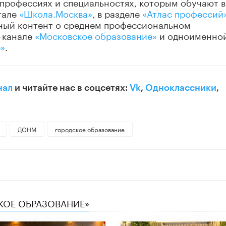
профессиях и специальностях, которым обучают в
тале
«Школа.Москва»
, в разделе
«Атлас профессий
зный контент о среднем профессиональном
-канале
«Московское образование»
и одноименно
е»
.
нал
и читайте нас в соцсетях:
Vk
,
Одноклассники
,
ДОНМ
городское образование
СКОЕ ОБРАЗОВАНИЕ»