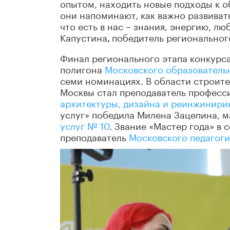
опытом, находить новые подходы к о
они напоминают, как важно развивать
что есть в нас – знания, энергию, л
Капустина
победитель региональног
,
Финал регионального этапа конкурс
полигона
Московского образовательн
семи номинациях. В области строит
Москвы стал преподаватель професс
архитектуры, дизайна и реинжинири
услуг» победила Милена Зацепина, 
услуг № 10
. Звание «Мастер года» в
преподаватель
Московского педагоги