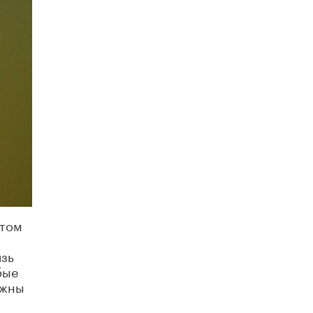
исторические объекты
11 ИЮНЯ /
ГОРОДСКОЕ ОБРАЗОВАНИЕ
​Почти 50 новых объектов образования
открыли в этом учебном году в Москве
10 ИЮНЯ /
ГОРОДСКОЕ ОБРАЗОВАНИЕ
Госдума приняла закон о детских SIM-
картах
10 ИЮНЯ /
ДЕТИ
Глава СПЧ предложил вернуть в школы
устные переходные экзамены
9 ИЮНЯ /
КАЧЕСТВО ОБРАЗОВАНИЯ
​Объединяя дошкольный мир
 том
8 ИЮНЯ /
АНОНС
язь
«Сколково» и ГК «Просвещение»
бые
анонсировали запуск акселератора
технологических решений для всех
ажны
уровней образования
8 ИЮНЯ /
ЧТО ПРОИСХОДИТ?