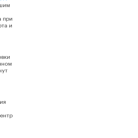
чшим
Академик РАН предупредил, что
ChatGPT отучит школьников думать
а при
1 ИЮНЯ /
ШКОЛЬНИКИ
рта и
овки
очном
нут
ия
центр