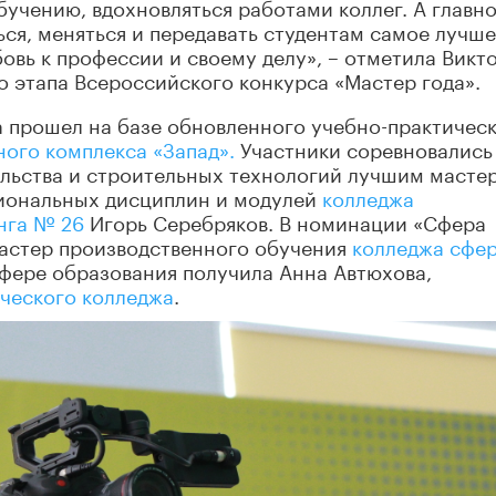
бучению, вдохновляться работами коллег. А главно
ся, меняться и передавать студентам самое лучше
юбовь к профессии и своему делу», – отметила Викт
о этапа Всероссийского конкурса «Мастер года».
а прошел на базе обновленного учебно-практичес
ого комплекса «Запад».
Участники соревновались
ельства и строительных технологий лучшим масте
иональных дисциплин и модулей
колледжа
нга № 26
Игорь Серебряков. В номинации «Сфера
мастер производственного обучения
колледжа сфе
 сфере образования получила Анна Автюхова,
ческого колледжа
.