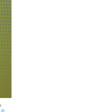
5 ИЮНЯ /
ЧТО ПРОИСХОДИТ?
«Евгений Онегин» станет обязательным
для повторения в 10–11-х классах
4 ИЮНЯ /
КАЧЕСТВО ОБРАЗОВАНИЯ
В Общественной палате предложили
шить школьную форму с учетом
национальных традиций регионов
4 ИЮНЯ /
ШКОЛЬНИКИ
В Госдуме предложили ввести онлайн-
формат для апелляций ЕГЭ
3 ИЮНЯ /
ЕГЭ И ОГЭ
​Яндекс выпустил бесплатный курс по
защите от ИИ-мошенничества
2 ИЮНЯ /
BIG DATA
В России начнут применять новые
подходы к разрешению конфликтов в
школах
е
2 ИЮНЯ /
ПОДРОСТКИ
.Ф.