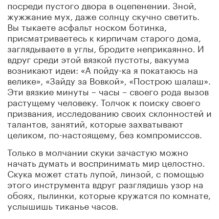
посреди пустого двора в оцепенении. Зной,
жужжание мух, даже солнцу скучно светить.
Вы тыкаете асфальт носком ботинка,
присматриваетесь к кирпичам старого дома,
заглядываете в углы, бродите неприкаянно. И
вдруг среди этой вязкой пустоты, вакуума
возникают идеи: «А пойду-ка я покатаюсь на
велике», «Зайду за Вовкой», «Построю шалаш».
Эти вязкие минуты – часы – своего рода вызов
растущему человеку. Толчок к поиску своего
призвания, исследованию своих склонностей и
талантов, занятий, которые захватывают
целиком, по-настоящему, без компромиссов.
Только в молчании скуки зачастую можно
начать думать и воспринимать мир целостно.
Скука может стать лупой, линзой, с помощью
этого инструмента вдруг разглядишь узор на
обоях, пылинки, которые кружатся по комнате,
услышишь тиканье часов.