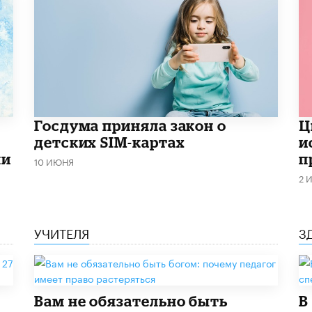
Госдума приняла закон о
​
детских SIM-картах
и
ми
п
10 ИЮНЯ
2 
УЧИТЕЛЯ
З
​Вам не обязательно быть
В