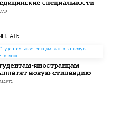
едицинские специальности
Академик РАН предупредил, что
 МАЯ
ChatGPT отучит школьников думать
1 ИЮНЯ /
ШКОЛЬНИКИ
ЫПЛАТЫ
тудентам-иностранцам
ыплатят новую стипендию
 МАРТА