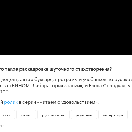
Что такое раскадровка шуточного стихотворения?
 доцент, автор букваря, программ и учебников по русско
ства «БИНОМ. Лаборатория знаний», и Елена Солодкая, у
009.
ий
ролик
в серии «Читаем с удовольствием».
стихи
семья
русский язык
родители
литература
ети