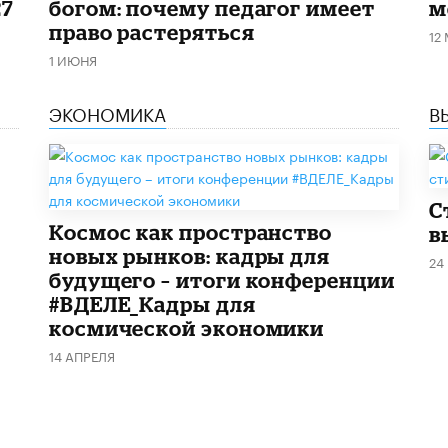
27
богом: почему педагог имеет
м
право растеряться
12
1 ИЮНЯ
ЭКОНОМИКА
В
С
Космос как пространство
в
новых рынков: кадры для
24
будущего – итоги конференции
#ВДЕЛЕ_Кадры для
космической экономики
14 АПРЕЛЯ