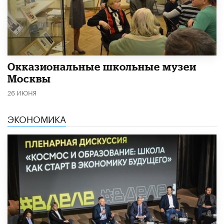
​Окказиональные школьные музеи
Москвы
26 ИЮНЯ
ЭКОНОМИКА