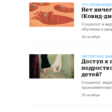
ЧТО ПРОИСХОДИ
Нет ничег
(Ковид-ди
Социолог и вед
обучении и здо
26 октября
ЭКСПЕРТНОЕ МН
Доступ к 
подростко
детей?
Социолог, веду
прокомментиро
19 октября