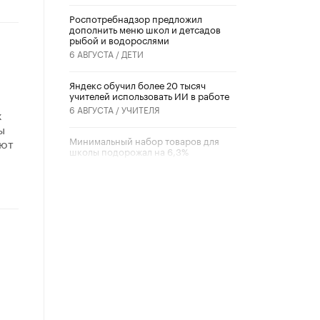
Роспотребнадзор предложил
дополнить меню школ и детсадов
рыбой и водорослями
6 АВГУСТА /
ДЕТИ
​Яндекс обучил более 20 тысяч
учителей использовать ИИ в работе
6 АВГУСТА /
УЧИТЕЛЯ
х
ы
Минимальный набор товаров для
уют
школы подорожал на 6,3%
5 АВГУСТА /
ШКОЛЬНИКИ
Вышел в свет новый номер научно-
публицистического журнала
«Образовательная политика» № 2
(2026)
3 ИЮЛЯ /
АНОНС
Школьники и студенты Москвы
почтили память героев Великой
Отечественной войны
22 ИЮНЯ /
ГОРОДСКОЕ ОБРАЗОВАНИЕ