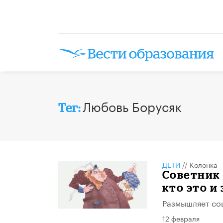
Любовь Борусяк
Тег:
ДЕТИ
//
Колонка
Советник 
кто это и
Размышляет соц
12 февраля