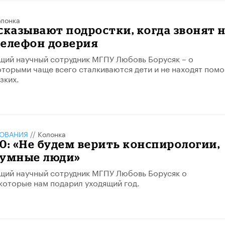
лонка
сказывают подростки, когда звонят 
телефон доверия
щий научный сотрудник МГПУ Любовь Борусяк – о
оторыми чаще всего сталкиваются дети и не находят пом
зких.
ЗОВАНИЯ
//
Колонка
0: «Не будем верить конспирологии,
зумные люди»
щий научный сотрудник МГПУ Любовь Борусяк о
которые нам подарил уходящий год.