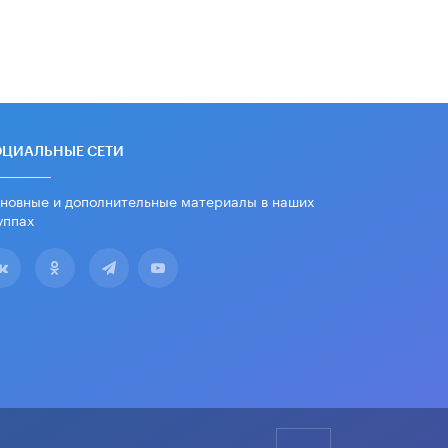
В Госдуме предложили ввести
онлайн-формат для апелляций ЕГЭ
3 ИЮНЯ /
ЕГЭ И ОГЭ
​Яндекс выпустил бесплатный курс
по защите от ИИ-мошенничества
2 ИЮНЯ /
BIG DATA
ОЦИАЛЬНЫЕ СЕТИ
В России начнут применять новые
подходы к разрешению конфликтов
в школах
новные и дополнительные материалы в наших
2 ИЮНЯ /
ПОДРОСТКИ
уппах
Академик РАН предупредил, что
ChatGPT отучит школьников думать
1 ИЮНЯ /
ШКОЛЬНИКИ