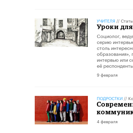
УЧИТЕЛЯ
//
Стать
Уроки для
Социолог, веду
серию интервью
столь интересн
образования», г
интервью или с
её респонденты
9 февраля
ПОДРОСТКИ
//
Ко
Современ
коммуник
4 февраля