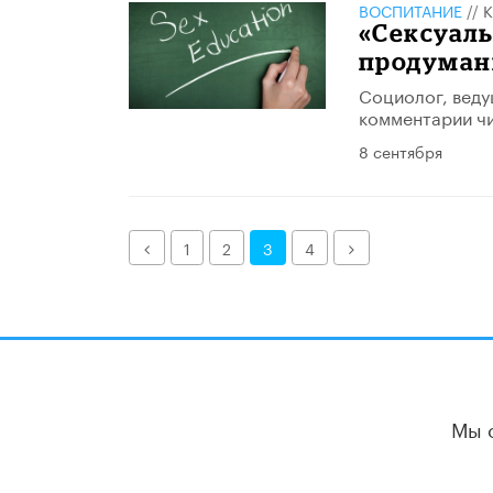
ВОСПИТАНИЕ
//
К
«Сексуаль
продуман
Социолог, веду
комментарии чи
8 сентября
Назад
Далее
1
2
3
4
Мы 