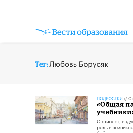
Любовь Борусяк
Тег:
ПОДРОСТКИ
//
Ст
«Общая па
учебники
Социолог, веду
роль в возникн
бабушки и деду