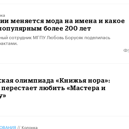
нка
сии меняется мода на имена и какое
популярным более 200 лет
ный сотрудник МГПУ Любовь Борусяк поделилась
актами.
ская олимпиада «Книжья нора»:
 перестает любить «Мастера и
у»
ЗОВАНИЯ
//
Колонка