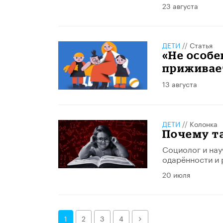
23 августа
ДЕТИ
//
Статья
«Не особе
приживает
13 августа
ДЕТИ
//
Колонка
Почему т
Социолог и нау
одарённости и 
20 июля
Далее
1
2
3
4