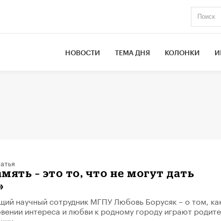
НОВОСТИ
ТЕМА ДНЯ
КОЛОНКИ
И
атья
мять – это то, что не могут дать
»
щий научный сотрудник МГПУ Любовь Борусяк – о том, ка
овении интереса и любви к родному городу играют родите
шки.