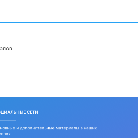
дипломы только из-за не
пройденного антиплагиата
5 ИЮНЯ /
ЧТО ПРОИСХОДИТ?
Минпросвещения просят добавить в
школьные учебники примеры
женщин-инженеров
5 ИЮНЯ /
УЧЕБНИКИ
алов
Уличенный в списывании школьник
вернул себе призовое место на
олимпиаде через суд
5 ИЮНЯ /
ЧТО ПРОИСХОДИТ?
«Евгений Онегин» станет
обязательным для повторения в 10–
11-х классах
4 ИЮНЯ /
КАЧЕСТВО ОБРАЗОВАНИЯ
В Общественной палате предложили
ОЦИАЛЬНЫЕ СЕТИ
шить школьную форму с учетом
национальных традиций регионов
новные и дополнительные материалы в наших
4 ИЮНЯ /
ШКОЛЬНИКИ
уппах