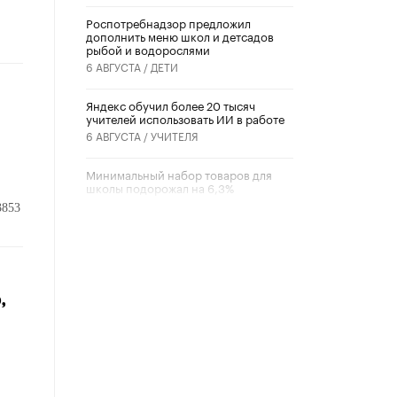
Роспотребнадзор предложил
дополнить меню школ и детсадов
рыбой и водорослями
6 АВГУСТА /
ДЕТИ
​Яндекс обучил более 20 тысяч
учителей использовать ИИ в работе
6 АВГУСТА /
УЧИТЕЛЯ
Минимальный набор товаров для
школы подорожал на 6,3%
5 АВГУСТА /
ШКОЛЬНИКИ
3853
Вышел в свет новый номер научно-
публицистического журнала
«Образовательная политика» № 2
(2026)
,
3 ИЮЛЯ /
АНОНС
Школьники и студенты Москвы
почтили память героев Великой
Отечественной войны
22 ИЮНЯ /
ГОРОДСКОЕ ОБРАЗОВАНИЕ