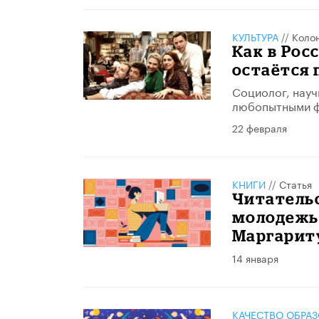
КУЛЬТУРА
//
Коло
Как в Рос
остаётся 
Социолог, науч
любопытными ф
22 февраля
КНИГИ
//
Статья
Читатель
молодежь
Маргарит
14 января
КАЧЕСТВО ОБРА