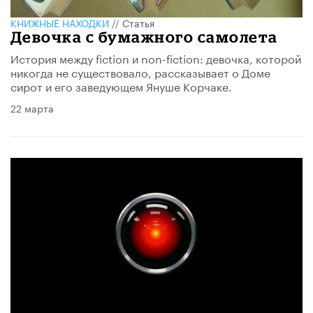
КНИЖНЫЕ НАХОДКИ
//
Статья
Девочка с бумажного самолета
История между fiction и non-fiction: девочка, которой
никогда не существовало, рассказывает о Доме
сирот и его заведующем Януше Корчаке.
22 марта