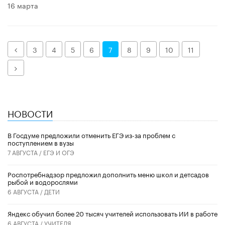
16 марта
Назад
3
4
5
6
7
8
9
10
11
Далее
НОВОСТИ
В Госдуме предложили отменить ЕГЭ из-за проблем с
поступлением в вузы
7 АВГУСТА /
ЕГЭ И ОГЭ
Роспотребнадзор предложил дополнить меню школ и детсадов
рыбой и водорослями
6 АВГУСТА /
ДЕТИ
​Яндекс обучил более 20 тысяч учителей использовать ИИ в работе
6 АВГУСТА /
УЧИТЕЛЯ