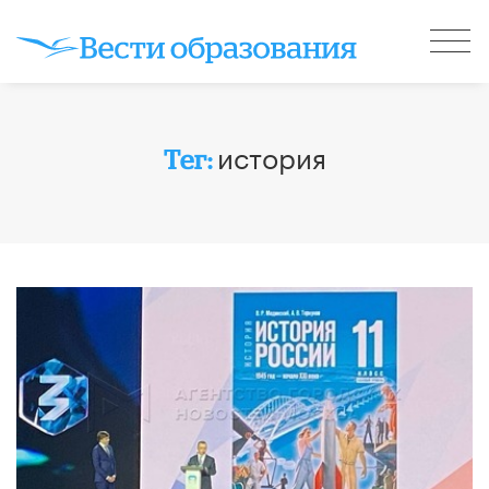
история
Тег: