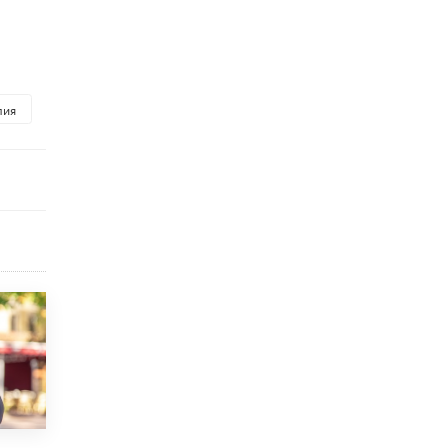
5 ИЮНЯ /
ЧТО ПРОИСХОДИТ?
«Евгений Онегин» станет обязательным
для повторения в 10–11-х классах
4 ИЮНЯ /
КАЧЕСТВО ОБРАЗОВАНИЯ
лия
В Общественной палате предложили
шить школьную форму с учетом
национальных традиций регионов
4 ИЮНЯ /
ШКОЛЬНИКИ
В Госдуме предложили ввести онлайн-
формат для апелляций ЕГЭ
3 ИЮНЯ /
ЕГЭ И ОГЭ
​Яндекс выпустил бесплатный курс по
защите от ИИ-мошенничества
2 ИЮНЯ /
BIG DATA
В России начнут применять новые
подходы к разрешению конфликтов в
школах
2 ИЮНЯ /
ПОДРОСТКИ