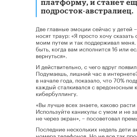
платформу, и станет ещ
подросток-австралиец.
Две главные эмоции сейчас у детей 
носят траур: «Я просто хочу сказать
моим путем и так поддерживал меня. 
быть, когда вам исполнится 16 или е
вернуться».
И действительно, с чего вдруг появи
Подумаешь, лишний час в интернете
в начале года, показало, что 70% по
каждый сталкивался с вредоносным 
кибербуллингу.
«Вы лучше всех знаете, каково расти
Используйте каникулы с умом и не з
не через экран», – посоветовал пре
Последние нескольких недель дети а
номера телефонов. Но не все так про