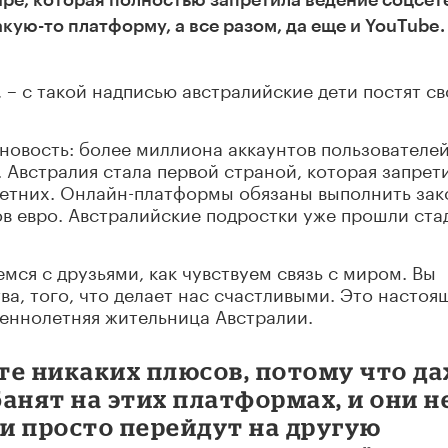
ире, которая полностью запретила ведение соцсет
кую-то платформу, а все разом, да еще и YouTube.
, – с такой надписью австралийские дети постят с
.
 новость: более миллиона аккаунтов пользователе
 Австралия стала первой страной, которая запрет
етних. Онлайн-платформы обязаны выполнить зак
ов евро. Австралийские подростки уже прошли ст
емся с друзьями, как чувствуем связь с миром. Вы
ва, того, что делает нас счастливыми. Это настоя
шеннолетняя жительница Австралии.
ете никаких плюсов, потому что д
банят на этих платформах, и они н
ни просто перейдут на другую