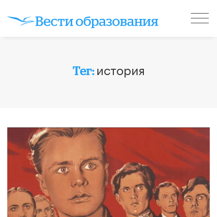
история
Тег: