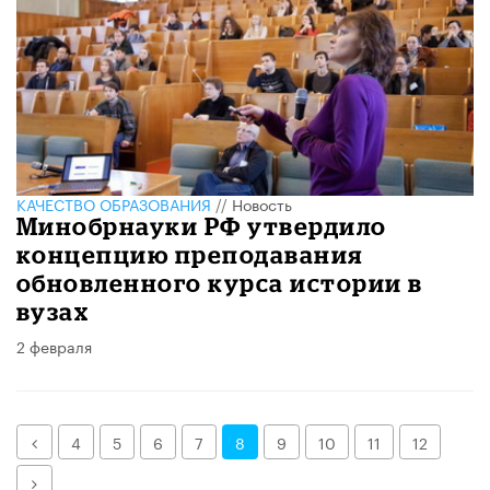
КАЧЕСТВО ОБРАЗОВАНИЯ
//
Новость
Минобрнауки РФ утвердило
концепцию преподавания
обновленного курса истории в
вузах
2 февраля
Назад
4
5
6
7
8
9
10
11
12
Далее