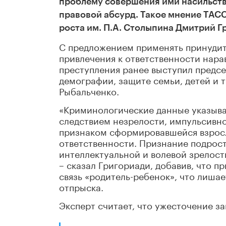
проблему совершения ими насильстве
правовой абсурд. Такое мнение ТАСС
роста им. П.А. Столыпина Дмитрий Г
С предложением применять принудит
привлечения к ответственности нара
преступления ранее выступил предс
демографии, защите семьи, детей и
Рыбальченко.
«Криминологические данные указываю
следствием незрелости, импульсивнос
признаком сформировавшейся взросл
ответственности. Признание подрос
интеллектуальной и волевой зрелост
– сказал Григориади, добавив, что 
связь «родитель-ребенок», что лиша
отпрыска.
Эксперт считает, что ужесточение з