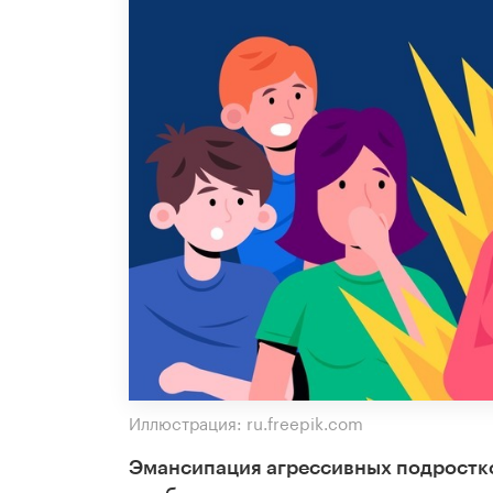
Иллюстрация: ru.freepik.com
Эмансипация агрессивных подростко