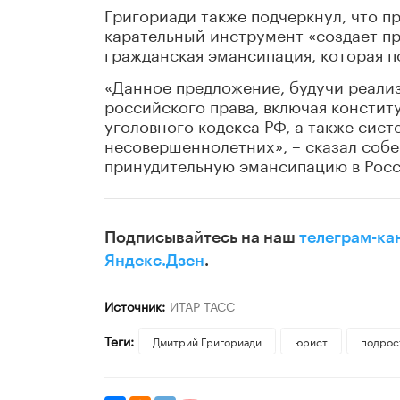
Григориади также подчеркнул, что п
карательный инструмент «создает пр
гражданская эмансипация, которая п
«Данное предложение, будучи реали
российского права, включая констит
уголовного кодекса РФ, а также сис
несовершеннолетних», – сказал собес
принудительную эмансипацию в Росс
Подписывайтесь на наш
телеграм-ка
Яндекс.Дзен
.
Источник:
ИТАР ТАСС
Теги:
Дмитрий Григориади
юрист
подрос