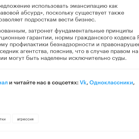
редложение использовать эмансипацию как
авовой абсурд», поскольку существует также
озволяет подросткам вести бизнес.
зованным, затронет фундаментальные принципы
уционные гарантии, нормы гражданского кодекса 
тему профилактики безнадзорности и правонаруше
едник агентства, пояснив, что в случае правом на
ии могут быть наделены исключительно суды.
нал
и читайте нас в соцсетях:
Vk
,
Одноклассники
,
тки
агрессия