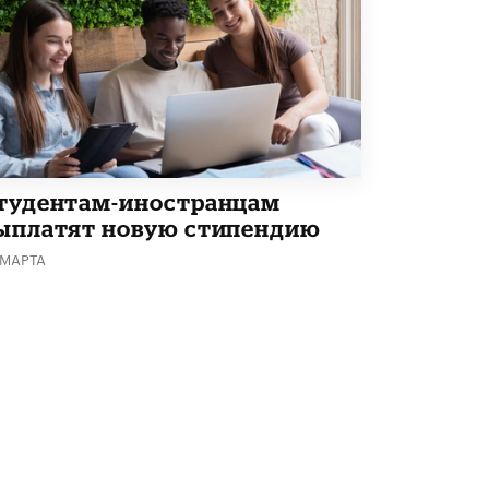
тудентам-иностранцам
ыплатят новую стипендию
 МАРТА