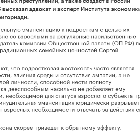
нных преступлений, а также создаст в России
 высказал адвокат и эксперт Института экономик
ригориади.
ельную эмансипацию к подросткам с целью их
вне со взрослыми за регулярные насильственные
едатель комиссии Общественной палаты (ОП РФ) п
 традиционных семейных ценностей Сергей
т, что подростковая жестокость часто является
ти, влияния среды и отсутствия эмпатии, а не
ой личности, способной нести полноту
тка дееспособным насильно не добавляет ему
и, необходимой для статуса взрослого субъекта пр
принудительная эмансипация юридически разрывает
ет взрослых необходимости отвечать за действия с
акона скорее приведет к обратному эффекту.