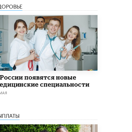
ДОРОВЬЕ
Академик РАН предупредил, что
ChatGPT отучит школьников думать
1 ИЮНЯ /
ШКОЛЬНИКИ
 России появятся новые
едицинские специальности
 МАЯ
ЫПЛАТЫ