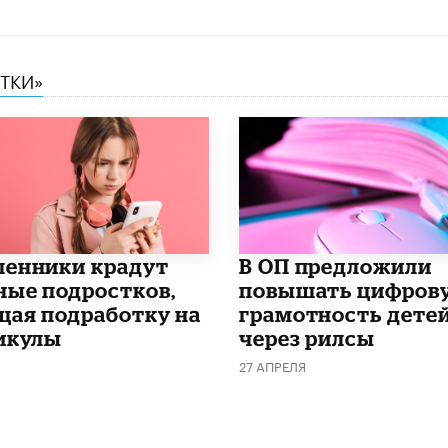
СТКИ»
енники крадут
В ОП предложили
ные подростков,
повышать цифров
щая подработку на
грамотность дете
икулы
через рилсы
27 АПРЕЛЯ