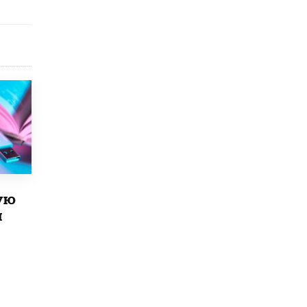
5 ИЮНЯ /
ЧТО ПРОИСХОДИТ?
«Евгений Онегин» станет обязательным
для повторения в 10–11-х классах
4 ИЮНЯ /
КАЧЕСТВО ОБРАЗОВАНИЯ
В Общественной палате предложили
шить школьную форму с учетом
национальных традиций регионов
4 ИЮНЯ /
ШКОЛЬНИКИ
В Госдуме предложили ввести онлайн-
формат для апелляций ЕГЭ
3 ИЮНЯ /
ЕГЭ И ОГЭ
ую
​Яндекс выпустил бесплатный курс по
й
защите от ИИ-мошенничества
2 ИЮНЯ /
BIG DATA
В России начнут применять новые
подходы к разрешению конфликтов в
школах
2 ИЮНЯ /
ПОДРОСТКИ