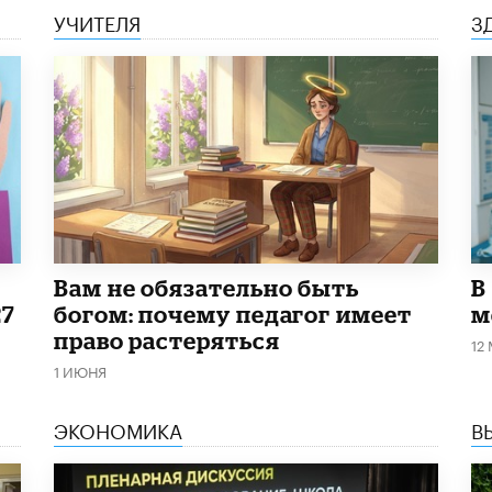
УЧИТЕЛЯ
З
​Вам не обязательно быть
В
27
богом: почему педагог имеет
м
право растеряться
12
1 ИЮНЯ
ЭКОНОМИКА
В