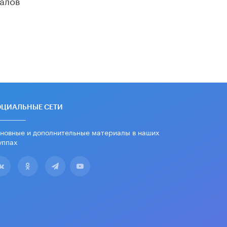
дипломы только из-за не
пройденного антиплагиата
5 ИЮНЯ /
ЧТО ПРОИСХОДИТ?
Минпросвещения просят добавить в
школьные учебники примеры
женщин-инженеров
5 ИЮНЯ /
УЧЕБНИКИ
Уличенный в списывании школьник
вернул себе призовое место на
олимпиаде через суд
ОЦИАЛЬНЫЕ СЕТИ
5 ИЮНЯ /
ЧТО ПРОИСХОДИТ?
новные и дополнительные материалы в наших
«Евгений Онегин» станет
уппах
обязательным для повторения в 10–
11-х классах
4 ИЮНЯ /
КАЧЕСТВО ОБРАЗОВАНИЯ
В Общественной палате предложили
шить школьную форму с учетом
национальных традиций регионов
4 ИЮНЯ /
ШКОЛЬНИКИ