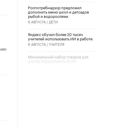
Роспотребнадзор предложил
дополнить меню школ и детсадов
рыбой и водорослями
6 АВГУСТА /
ДЕТИ
​Яндекс обучил более 20 тысяч
учителей использовать ИИ в работе
6 АВГУСТА /
УЧИТЕЛЯ
нию
Минимальный набор товаров для
школы подорожал на 6,3%
5 АВГУСТА /
ШКОЛЬНИКИ
Вышел в свет новый номер научно-
публицистического журнала
«Образовательная политика» № 2
(2026)
3 ИЮЛЯ /
АНОНС
Школьники и студенты Москвы
почтили память героев Великой
Отечественной войны
22 ИЮНЯ /
ГОРОДСКОЕ ОБРАЗОВАНИЕ