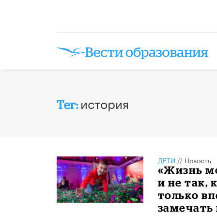
история
Тег:
ДЕТИ
//
Новость
«Жизнь мо
и не так,
только вп
замечать 