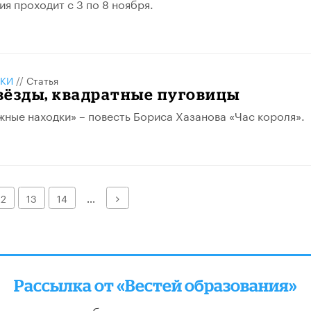
ия проходит с 3 по 8 ноября.
КИ
//
Статья
вёзды, квадратные пуговицы
жные находки» – повесть Бориса Хазанова «Час короля».
Далее
12
13
14
...
Рассылка от «Вестей образования»
отправляем подборку лучших и актуальных матери