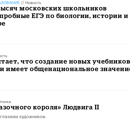
АЗОВАНИЕ
//
Новость
 тысяч московских школьников
пробные ЕГЭ по биологии, истории и
ре
ость
тает, что создание новых учебнико
ии имеет общенациональное значени
лонка
азочного короля» Людвига II
глазами художников.