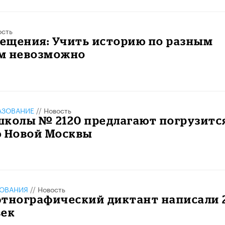
ость
ещения: Учить историю по разным
м невозможно
АЗОВАНИЕ
//
Новость
школы № 2120 предлагают погрузитс
ю Новой Москвы
ЗОВАНИЯ
//
Новость
тнографический диктант написали 2
век