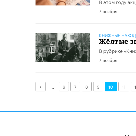
В этом году акц
7 ноября
КНИЖНЫЕ НАХОД
Жёлтые з
В рубрике «Кни
7 ноября
Назад
...
6
7
8
9
10
11
Мы 