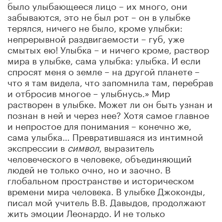
было улыбающееся лицо – их много, они
забываются, это не был рот – он в улыбке
терялся, ничего не было, кроме улыбки:
непрерывной раздвигаемости – губ, уже
смытых ею! Улыбка – и ничего кроме, раствор
мира в улыбке, сама улыбка: улыбка. И если
спросят меня о земле – на другой планете –
что я там видела, что запомнила там, перебрав
и отбросив многое – улыбнусь.» Мир
растворен в улыбке. Может ли он быть узнан и
познан в ней и через нее? Хотя самое главное
и непростое для понимания – конечно же,
сама улыбка… Превратившаяся из интимной
экспрессии в
символ
, выразитель
человеческого в человеке, объединяющий
людей не только очно, но и заочно. В
глобальном пространстве и историческом
времени мира человека. В улыбке Джоконды,
писал мой учитель В.В. Давыдов, продолжают
жить эмоции Леонардо. И не только