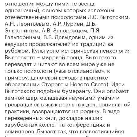
отношения между ними не всегда
однозначны), основы которых заложены
отечественными психологами Л.С. Выготским,
А.Н. Леонтьевым, А.Р. Лурией, Д.Б.
Элькониным, А.В. Запорожцем, П.Я.
Гальпериным, В.В. Давыдовым, одним из
ведущих продолжателей их традиций за
рубежом. Культурно-историческая психология
Выготского – мировой тренд. Выготского
переводят и читают во всем мире уже не
только психологи («выготскианство», к
примеру, дало свои всходы в практике
образовании Старого и Нового Света). Идеи
Выготского подобны бумерангу. Они огибают
земной шар, овладевая научными умами и
превращаясь в язык реальных дел, социальной
практики, возвращаются на родину. В виде
переведенных книг, докладов наших
зарубежных коллег на конференциях и
семинаров. Бывает так, что возвратившийся
бумеранг не всегда узнается. За время полета