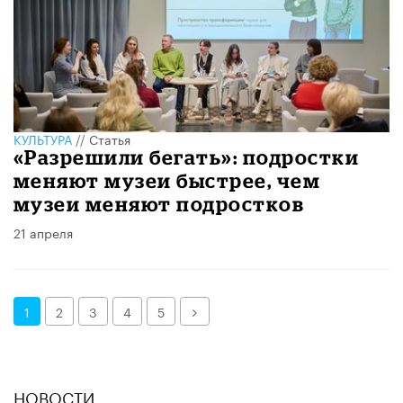
КУЛЬТУРА
//
Статья
«Разрешили бегать»: подростки
меняют музеи быстрее, чем
музеи меняют подростков
21 апреля
Далее
1
2
3
4
5
НОВОСТИ