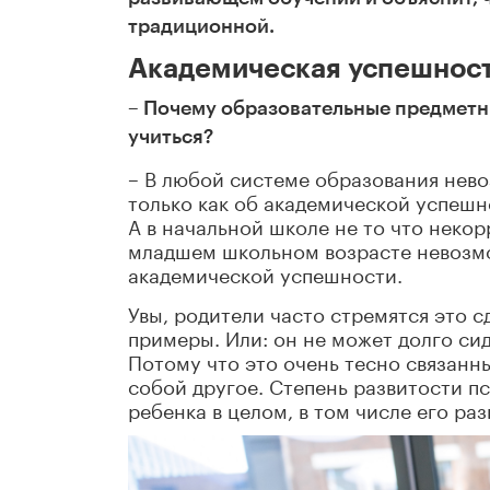
традиционной.
Академическая успешност
–
Почему образовательные предметны
учиться?
– В любой системе образования нев
только как об академической успешно
А в начальной школе не то что некор
младшем школьном возрасте невозмо
академической успешности.
Увы, родители часто стремятся это сд
примеры. Или: он не может долго сид
Потому что это очень тесно связанн
собой другое. Степень развитости 
ребенка в целом, в том числе его ра