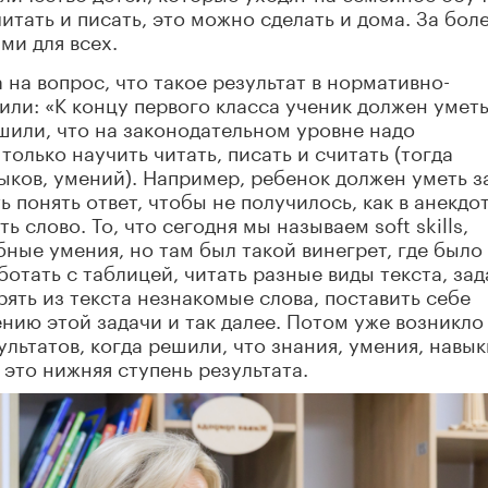
итать и писать, это можно сделать и дома. За бол
ми для всех.
на вопрос, что такое результат в нормативно-
рили: «К концу первого класса ученик должен умет
ешили, что на законодательном уровне надо
только научить читать, писать и считать (тогда
ков, умений). Например, ребенок должен уметь з
ь понять ответ, чтобы не получилось, как в анекдот
ь слово. То, что сегодня мы называем soft skills,
ные умения, но там был такой винегрет, где было
ботать с таблицей, читать разные виды текста, зад
рять из текста незнакомые слова, поставить себе
нию этой задачи и так далее. Потом уже возникло
льтатов, когда решили, что знания, умения, навык
это нижняя ступень результата.