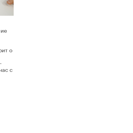
Рособрнадзор ответил на жалобы
школьников на ошибки в ЕГЭ по
русскому
8 ИЮНЯ /
ЕГЭ И ОГЭ
ние
Школа «СКОЛКА» и Госкорпорация
«Росатом» подписали соглашение о
сотрудничестве
рит о
8 ИЮНЯ /
ОБРАЗОВАТЕЛЬНАЯ ПОЛИТИКА
–
Депутаты призвали не отклонять
час с
дипломы только из-за не пройденного
антиплагиата
5 ИЮНЯ /
ЧТО ПРОИСХОДИТ?
Минпросвещения просят добавить в
школьные учебники примеры женщин-
инженеров
5 ИЮНЯ /
УЧЕБНИКИ
Уличенный в списывании школьник
вернул себе призовое место на
олимпиаде через суд