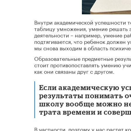
Внутри академической успешности то
таблицу умножения, умение решать з
деятельности – например, умение ра
подтягивается, что ребенок должен у
мы снова выходим в область психиче
Образовательные предметные результ
стоит противопоставлять умению учи
как они связаны друг с другом.
Если академическую ус
результаты понимать оч
школу вообще можно не
трата времени и совер
В частности, поэтому у нас растет к