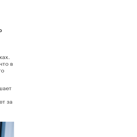
схемах мошенничества в период сдачи
ЕГЭ
19 ИЮНЯ /
ЕГЭ И ОГЭ
​Яндекс выпустил отчёт об устойчивом
ю
развитии за 2025 год
17 ИЮНЯ /
АНАЛИТИКА
Московский выпускной на ВДНХ
ках.
соберет более 60 артистов
17 ИЮНЯ /
ГОРОДСКОЕ ОБРАЗОВАНИЕ
что в
го
Названы лучшие российские вузы в
2026 году по версии RAEX
16 ИЮНЯ /
АНАЛИТИКА
ешает
В России предложили ввести
ет за
обязательные уроки каллиграфии в
детских садах
11 ИЮНЯ /
ВОСПИТАНИЕ
​Как будущие реставраторы – студенты
столичного колледжа, помогают
восстанавливать культурные и