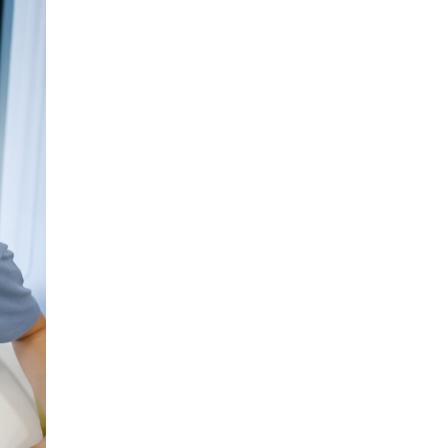
исторические объекты
11 ИЮНЯ /
ГОРОДСКОЕ ОБРАЗОВАНИЕ
​Почти 50 новых объектов образования
открыли в этом учебном году в Москве
10 ИЮНЯ /
ГОРОДСКОЕ ОБРАЗОВАНИЕ
Госдума приняла закон о детских SIM-
картах
10 ИЮНЯ /
ДЕТИ
Глава СПЧ предложил вернуть в школы
устные переходные экзамены
9 ИЮНЯ /
КАЧЕСТВО ОБРАЗОВАНИЯ
​Объединяя дошкольный мир
8 ИЮНЯ /
АНОНС
«Сколково» и ГК «Просвещение»
анонсировали запуск акселератора
технологических решений для всех
уровней образования
8 ИЮНЯ /
ЧТО ПРОИСХОДИТ?