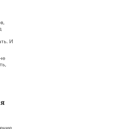
Академик РАН предупредил, что
ChatGPT отучит школьников думать
1 ИЮНЯ /
ШКОЛЬНИКИ
в,
д
ть. И
не
ть,
ая
ение.