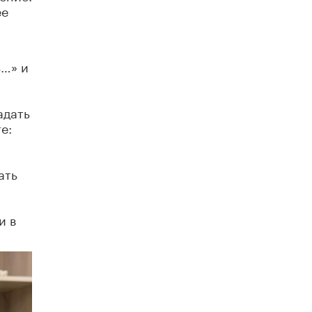
ее
ь…» и
адать
е:
ать
и в