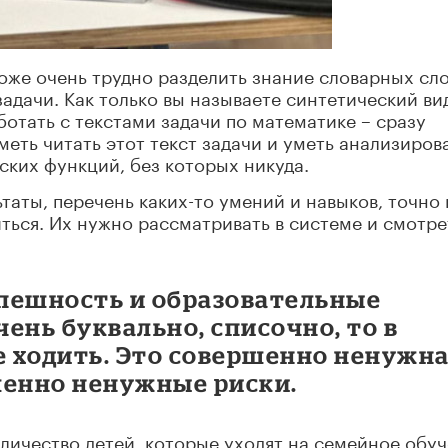
же очень трудно разделить знание словарных сло
адачи. Как только вы называете синтетический ви
ботать с текстами задачи по математике – сразу
меть читать этот текст задачи и уметь анализирова
ских функций, без которых никуда.
аты, перечень каких-то умений и навыков, точно 
ться. Их нужно рассматривать в системе и смотре
пешность и образовательные
ень буквально, списочно, то в
 ходить. Это совершенно ненужн
шенно ненужные риски.
оличество детей, которые уходят на семейное обуч