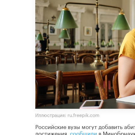
Иллюстрация: ru.freepik.com
Российские вузы могут добавить аби
достижения,
сообщили
в Минобрнаук