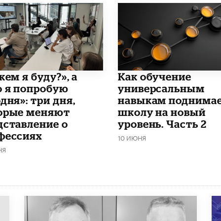
кем я буду?», а
​Как обучение
о я попробую
универсальным
дня»: три дня,
навыкам поднима
орые меняют
школу на новый
дставление о
уровень. Часть 2
фессиях
10 ИЮНЯ
НЯ