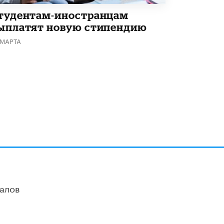
тудентам-иностранцам
ыплатят новую стипендию
 МАРТА
алов