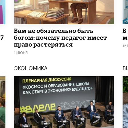
​Вам не обязательно быть
В
27
богом: почему педагог имеет
м
право растеряться
12
1 ИЮНЯ
ЭКОНОМИКА
В