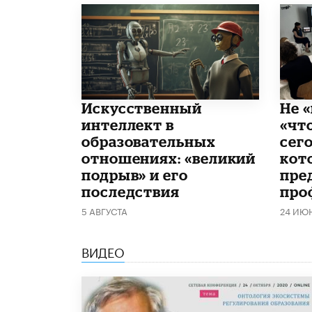
​Искусственный
Не «
интеллект в
«чт
образовательных
сего
отношениях: «великий
кот
подрыв» и его
пре
последствия
про
5 АВГУСТА
24 ИЮ
ВИДЕО