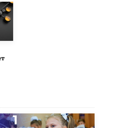
8 ИЮНЯ /
ЕГЭ И ОГЭ
Школа «СКОЛКА» и Госкорпорация
«Росатом» подписали соглашение о
сотрудничестве
8 ИЮНЯ /
ОБРАЗОВАТЕЛЬНАЯ ПОЛИТИКА
Депутаты призвали не отклонять
дипломы только из-за не пройденного
антиплагиата
5 ИЮНЯ /
ЧТО ПРОИСХОДИТ?
ет
Минпросвещения просят добавить в
школьные учебники примеры женщин-
инженеров
5 ИЮНЯ /
УЧЕБНИКИ
Уличенный в списывании школьник
вернул себе призовое место на
олимпиаде через суд
5 ИЮНЯ /
ЧТО ПРОИСХОДИТ?
«Евгений Онегин» станет обязательным
для повторения в 10–11-х классах