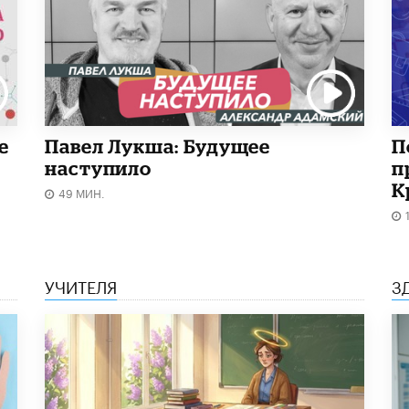
е
Павел Лукша: Будущее
П
наступило
п
К
49 МИН.
УЧИТЕЛЯ
З