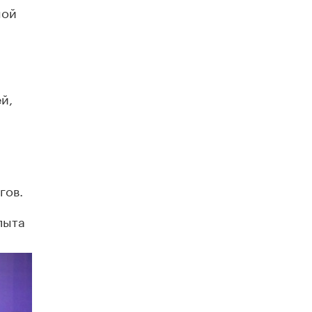
открыли в этом учебном году в Москве
ной
10 ИЮНЯ /
ГОРОДСКОЕ ОБРАЗОВАНИЕ
Госдума приняла закон о детских SIM-
картах
10 ИЮНЯ /
ДЕТИ
й,
Глава СПЧ предложил вернуть в школы
устные переходные экзамены
9 ИЮНЯ /
КАЧЕСТВО ОБРАЗОВАНИЯ
​Объединяя дошкольный мир
8 ИЮНЯ /
АНОНС
гов.
«Сколково» и ГК «Просвещение»
анонсировали запуск акселератора
пыта
технологических решений для всех
уровней образования
8 ИЮНЯ /
ЧТО ПРОИСХОДИТ?
Рособрнадзор ответил на жалобы
школьников на ошибки в ЕГЭ по
русскому