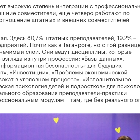
ет высокую степень интеграции с профессиональ
нешние совместители, еще четверо работают по
оотношение штатных и внешних совместителей
ал. Здесь 80,7% штатных преподавателей, 19,2% –
дприятий. Почти как в Таганроге, но с той разнице
значимый слой. Они ведут дисциплины, которые
 взгляда изнутри профессии: «Базы данных»,
нформационная безопасность» для будущих
т», «Инвестиции», «Проблемы экономической
вокат в уголовном процессе», «Исполнительное
ская психология детей и подростков» для психоло
ального образования преподаватели-практики
ссиональным модулям – там, где без реального о