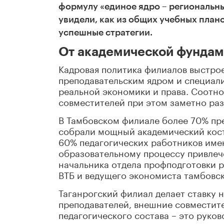
формулу «единое ядро – региональны
увидели, как из общих учебных пла
успешные стратегии.
От академической фундам
Кадровая политика филиалов выстро
преподавательским ядром и специал
реальной экономики и права. Соотн
совместителей при этом заметно раз
В Тамбовском филиале более 70% пре
собрали мощный академический кост
60% педагогических работников имею
образовательному процессу привлече
начальника отдела профподготовки 
ВТБ и ведущего экономиста тамбовск
Таганрогский филиал делает ставку 
преподавателей, внешние совместител
педагогического состава – это руко