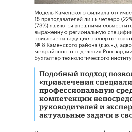
Модель Каменского филиала отличае
18 преподавателей лишь четверо (22%)
(78%) являются внешними совместите
выраженную региональную специфику
привлечены ведущие эксперты-практи
№ 8 Каменского района (к.ю.н.), адво
межрайонного отделения Росгвардии
бухгалтер технологического институ
Подобный подход позво
«привлечения специали
профессиональную сре
компетенции непосред
руководителей и экспе
актуальные задачи в св
Несмотря на разницу в цифрах – от 