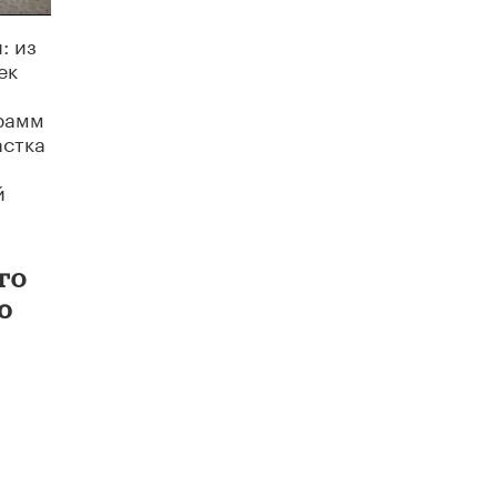
4 ИЮНЯ /
КАЧЕСТВО ОБРАЗОВАНИЯ
: из
В Общественной палате предложили
ек
шить школьную форму с учетом
национальных традиций регионов
4 ИЮНЯ /
ШКОЛЬНИКИ
грамм
астка
В Госдуме предложили ввести онлайн-
формат для апелляций ЕГЭ
й
3 ИЮНЯ /
ЕГЭ И ОГЭ
​Яндекс выпустил бесплатный курс по
защите от ИИ-мошенничества
го
2 ИЮНЯ /
BIG DATA
ю
В России начнут применять новые
подходы к разрешению конфликтов в
школах
2 ИЮНЯ /
ПОДРОСТКИ
Академик РАН предупредил, что
ChatGPT отучит школьников думать
1 ИЮНЯ /
ШКОЛЬНИКИ