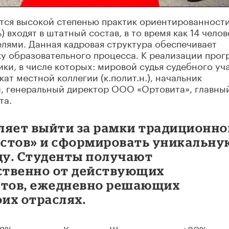
тся высокой степенью практик ориентированности
 входят в штатный состав, в то время как 14 челов
лями. Данная кадровая структура обеспечивает
 образовательного процесса. К реализации про
ки, в числе которых: мировой судья судебного уч
кат местной коллегии (к.полит.н.), начальник
, генеральный директор ООО «Ортовита», главны
та.
ляет выйти за рамки традиционно
стов» и сформировать уникальну
ду. Студенты получают
ственно от действующих
ртов, ежедневно решающих
оих отраслях.
22% штатных в Каменске-Шахтинском до +80% в