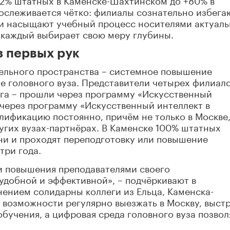
рослеживается чётко: филиалы сознательно избега
 и насыщают учебный процесс носителями актуал
 каждый выбирает свою меру глубины.
 первых рук
ельного пространства – системное повышение
е головного вуза. Представители четырех филиало
ога – прошли через программу «Искусственный
 через программу «Искусственный интеллект в
лификацию постоянно, причём не только в Москве,
ругих вузах-партнёрах. В Каменске 100% штатных
ни и проходят переподготовку или повышение
три года.
и повышения преподавателями своего
удобной и эффективной», – подчёркивают в
ением солидарны коллеги из Ельца, Каменска-
ет возможности регулярно выезжать в Москву, выст
бучения, а цифровая среда головного вуза позвол