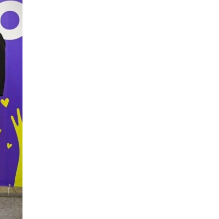
8 ИЮНЯ /
ЕГЭ И ОГЭ
Школа «СКОЛКА» и Госкорпорация
«Росатом» подписали соглашение о
сотрудничестве
8 ИЮНЯ /
ОБРАЗОВАТЕЛЬНАЯ ПОЛИТИКА
Депутаты призвали не отклонять
дипломы только из-за не пройденного
антиплагиата
5 ИЮНЯ /
ЧТО ПРОИСХОДИТ?
Минпросвещения просят добавить в
школьные учебники примеры женщин-
инженеров
5 ИЮНЯ /
УЧЕБНИКИ
Уличенный в списывании школьник
вернул себе призовое место на
олимпиаде через суд
5 ИЮНЯ /
ЧТО ПРОИСХОДИТ?
«Евгений Онегин» станет обязательным
для повторения в 10–11-х классах