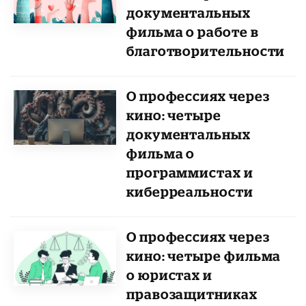
документальных
фильма о работе в
благотворительности
О профессиях через
кино: четыре
документальных
фильма о
программистах и
киберреальности
О профессиях через
кино: четыре фильма
о юристах и
правозащитниках