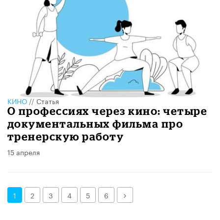
КИНО
//
Статья
О профессиях через кино: четыре
документальных фильма про
тренерскую работу
15 апреля
Далее
1
2
3
4
5
6