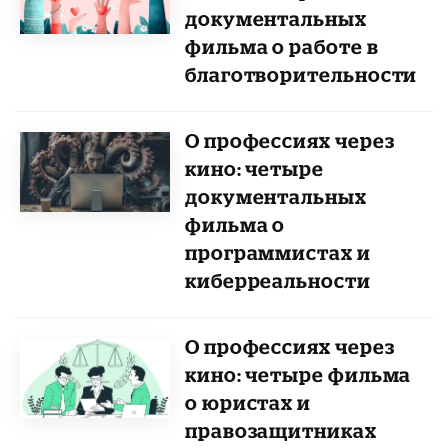
документальных
фильма о работе в
благотворительности
О профессиях через
кино: четыре
документальных
фильма о
программистах и
киберреальности
О профессиях через
кино: четыре фильма
о юристах и
правозащитниках