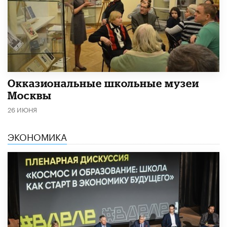
​Окказиональные школьные музеи
Москвы
26 ИЮНЯ
ЭКОНОМИКА