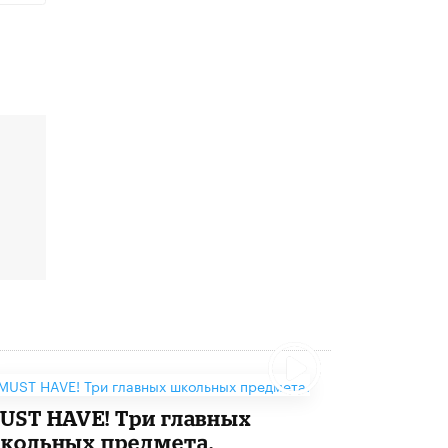
5 ИЮНЯ /
ЧТО ПРОИСХОДИТ?
Минпросвещения просят добавить в
школьные учебники примеры женщин-
инженеров
5 ИЮНЯ /
УЧЕБНИКИ
Уличенный в списывании школьник
вернул себе призовое место на
олимпиаде через суд
5 ИЮНЯ /
ЧТО ПРОИСХОДИТ?
«Евгений Онегин» станет обязательным
для повторения в 10–11-х классах
4 ИЮНЯ /
КАЧЕСТВО ОБРАЗОВАНИЯ
В Общественной палате предложили
шить школьную форму с учетом
национальных традиций регионов
4 ИЮНЯ /
ШКОЛЬНИКИ
MUST HAVE! Три главных
В Госдуме предложили ввести онлайн-
формат для апелляций ЕГЭ
кольных предмета.