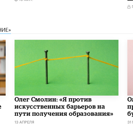
НИЕ»
Олег Смолин: «Я против
​
е
искусственных барьеров на
п
пути получения образования»
б
13 АПРЕЛЯ
31