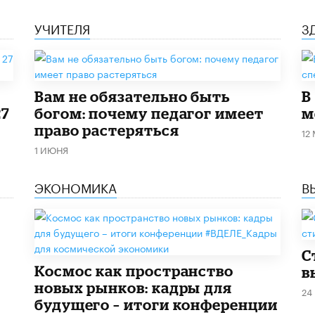
УЧИТЕЛЯ
З
​Вам не обязательно быть
В
27
богом: почему педагог имеет
м
право растеряться
12
1 ИЮНЯ
ЭКОНОМИКА
В
С
Космос как пространство
в
новых рынков: кадры для
24
будущего – итоги конференции