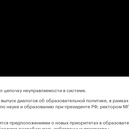
л цепочку неуправляемости в системе.
выпуск диалогов об образовательной политике, в рамках
 по науке и образованию при президенте РФ, ректором М
лится предположениями о новых приоритетах в образоват
обходимо разрабатывать собственные программы