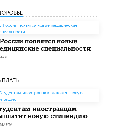
В Госдуме предложили запустить
программу «Выпускной кешбэк» для
ДОРОВЬЕ
тех, кто сдал ЕГЭ и ОГЭ
29 МАЯ /
ЕГЭ И ОГЭ
 России появятся новые
едицинские специальности
 МАЯ
ЫПЛАТЫ
тудентам-иностранцам
ыплатят новую стипендию
 МАРТА