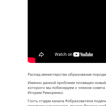
Распад министерства образования породи
Именно данной проблеме посвящен новый 
которого мы побеседуем с членом совета
Игорем Реморенко.
Гость студии канала #образователи поде
политике и расскажет, почему России не