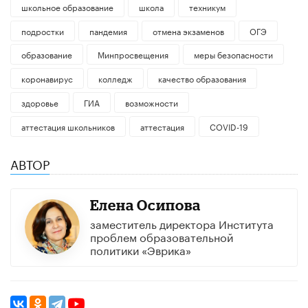
школьное образование
школа
техникум
подростки
пандемия
отмена экзаменов
ОГЭ
образование
Минпросвещения
меры безопасности
коронавирус
колледж
качество образования
здоровье
ГИА
возможности
аттестация школьников
аттестация
COVID-19
АВТОР
Елена Осипова
заместитель директора Института
проблем образовательной
политики «Эврика»