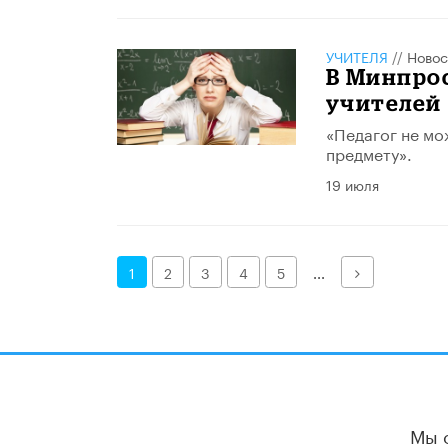
УЧИТЕЛЯ
//
Новос
В Минпро
учителей
«Педагог не мож
предмету».
19 июля
Далее
1
2
3
4
5
...
Мы 