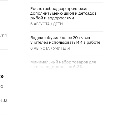
Роспотребнадзор предложил
дополнить меню школ и детсадов
рыбой и водорослями
6 АВГУСТА /
ДЕТИ
6011
​Яндекс обучил более 20 тысяч
учителей использовать ИИ в работе
6 АВГУСТА /
УЧИТЕЛЯ
Минимальный набор товаров для
школы подорожал на 6,3%
5 АВГУСТА /
ШКОЛЬНИКИ
”»
 о
Вышел в свет новый номер научно-
публицистического журнала
«Образовательная политика» № 2
(2026)
3132
3 ИЮЛЯ /
АНОНС
Школьники и студенты Москвы
почтили память героев Великой
Отечественной войны
22 ИЮНЯ /
ГОРОДСКОЕ ОБРАЗОВАНИЕ