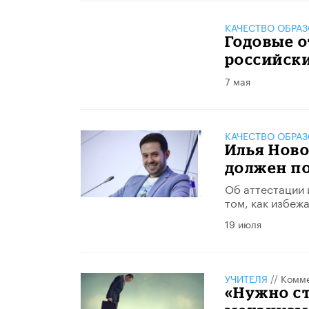
КАЧЕСТВО ОБРА
Годовые о
российск
7 мая
КАЧЕСТВО ОБРА
​Илья Нов
должен по
Об аттестации 
том, как избеж
19 июля
УЧИТЕЛЯ
//
Комме
«Нужно с