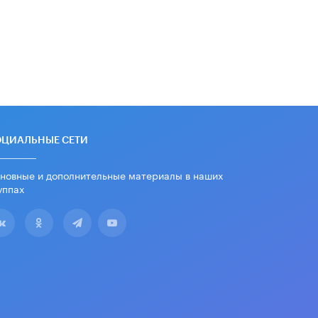
дипломы только из-за не
пройденного антиплагиата
5 ИЮНЯ /
ЧТО ПРОИСХОДИТ?
Минпросвещения просят добавить в
школьные учебники примеры
женщин-инженеров
5 ИЮНЯ /
УЧЕБНИКИ
Уличенный в списывании школьник
вернул себе призовое место на
ОЦИАЛЬНЫЕ СЕТИ
олимпиаде через суд
5 ИЮНЯ /
ЧТО ПРОИСХОДИТ?
новные и дополнительные материалы в наших
уппах
«Евгений Онегин» станет
обязательным для повторения в 10–
11-х классах
4 ИЮНЯ /
КАЧЕСТВО ОБРАЗОВАНИЯ
В Общественной палате предложили
шить школьную форму с учетом
национальных традиций регионов
4 ИЮНЯ /
ШКОЛЬНИКИ