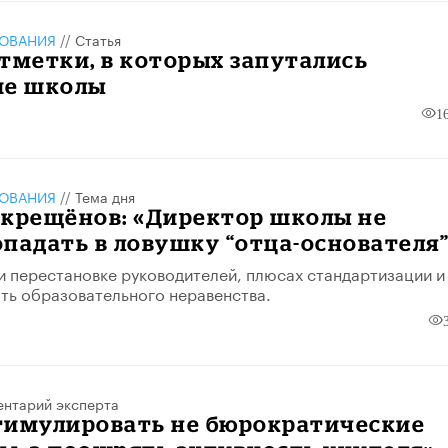
ЗОВАНИЯ
//
Статья
тметки, в которых запутались
ие школы
1
ЗОВАНИЯ
//
Тема дня
окрещёнов: «Директор школы не
падать в ловушку “отца-основателя
и перестановке руководителей, плюсах стандартизации и
ать образовательного неравенства.
нтарий эксперта
тимулировать не бюрократические