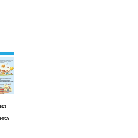
4 ИЮНЯ /
КАЧЕСТВО ОБРАЗОВАНИЯ
В Общественной палате предложили
шить школьную форму с учетом
национальных традиций регионов
4 ИЮНЯ /
ШКОЛЬНИКИ
В Госдуме предложили ввести онлайн-
формат для апелляций ЕГЭ
3 ИЮНЯ /
ЕГЭ И ОГЭ
​Яндекс выпустил бесплатный курс по
защите от ИИ-мошенничества
2 ИЮНЯ /
BIG DATA
В России начнут применять новые
подходы к разрешению конфликтов в
школах
тил
2 ИЮНЯ /
ПОДРОСТКИ
ника
Академик РАН предупредил, что
ChatGPT отучит школьников думать
1 ИЮНЯ /
ШКОЛЬНИКИ