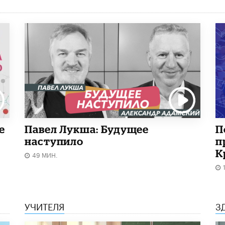
е
Павел Лукша: Будущее
П
наступило
п
К
49 МИН.
УЧИТЕЛЯ
З