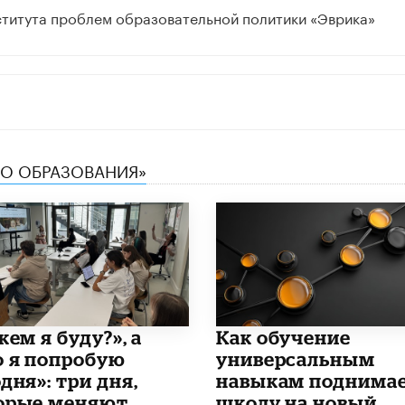
ститута проблем образовательной политики «Эврика»
ТВО ОБРАЗОВАНИЯ»
кем я буду?», а
​Как обучение
о я попробую
универсальным
дня»: три дня,
навыкам поднима
орые меняют
школу на новый