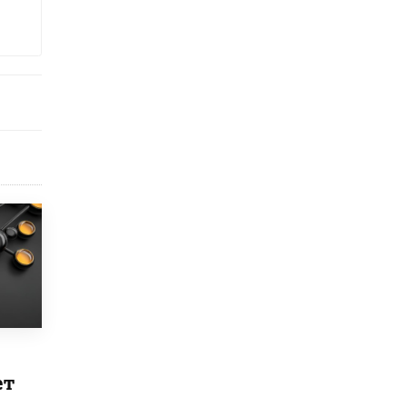
8 ИЮНЯ /
ЕГЭ И ОГЭ
Школа «СКОЛКА» и Госкорпорация
«Росатом» подписали соглашение о
сотрудничестве
8 ИЮНЯ /
ОБРАЗОВАТЕЛЬНАЯ ПОЛИТИКА
Депутаты призвали не отклонять
дипломы только из-за не пройденного
антиплагиата
5 ИЮНЯ /
ЧТО ПРОИСХОДИТ?
Минпросвещения просят добавить в
школьные учебники примеры женщин-
инженеров
5 ИЮНЯ /
УЧЕБНИКИ
Уличенный в списывании школьник
вернул себе призовое место на
олимпиаде через суд
5 ИЮНЯ /
ЧТО ПРОИСХОДИТ?
ет
«Евгений Онегин» станет обязательным
для повторения в 10–11-х классах