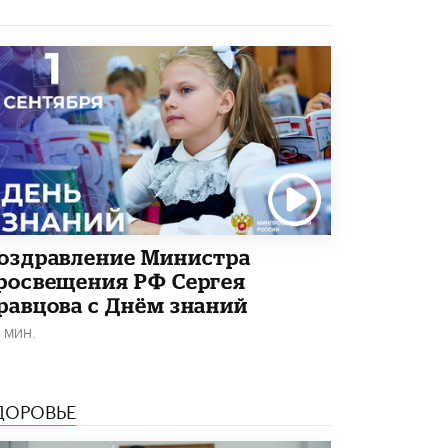
В Минобрнауки рассказали о новых
правилах приема в аспирантуру
1 ИЮНЯ /
КАЧЕСТВО ОБРАЗОВАНИЯ
оздравление Министра
росвещения РФ Сергея
равцова с Днём знаний
1 МИН.
ДОРОВЬЕ