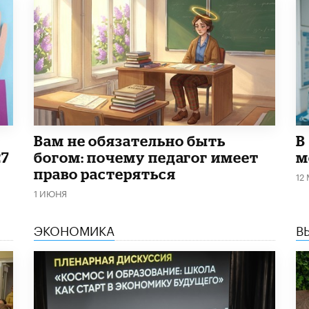
​Вам не обязательно быть
В
27
богом: почему педагог имеет
м
право растеряться
12
1 ИЮНЯ
ЭКОНОМИКА
В