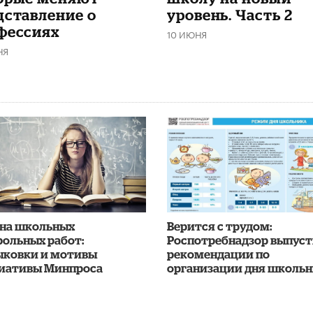
дставление о
уровень. Часть 2
фессиях
10 ИЮНЯ
НЯ
на школьных
Верится с трудом:
рольных работ:
Роспотребнадзор выпус
ыковки и мотивы
рекомендации по
иативы Минпроса
организации дня школь