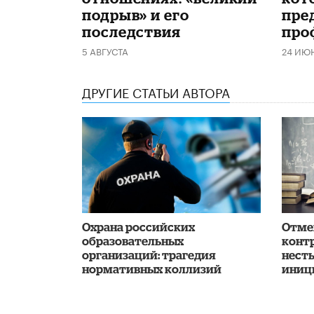
подрыв» и его
пре
последствия
про
5 АВГУСТА
24 ИЮ
ДРУГИЕ СТАТЬИ АВТОРА
Охрана российских
Отме
образовательных
конт
организаций: трагедия
нест
нормативных коллизий
иниц